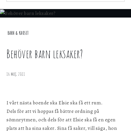
för att webbplatsen ska fungera.
for:
Statistik
För att kunna förbättra webbplatsen, dess
Home
BARN & KAOSET
information och funktionalitet vill vi samla in
statistik. Vi kan inte identifiera dig
Barn &
personligen med hjälp av dessa uppgifter.
Kaoset
Behöver barn leksaker?
Behöver
Marknadsföring
barn
leksaker?
Genom att dela ditt surfbeteende på vår
16 maj, 2011
webbplats kan vi ge dig personligt innehåll
och erbjudanden.
I vårt nästa boende ska Elsie ska få ett rum.
Spara inställningar
Dels för att vi hoppas få bättre ordning på
sömnrytmen, och dels för att Elsie ska få en egen
plats att ha sina saker. Sina få saker, vill säga, hon