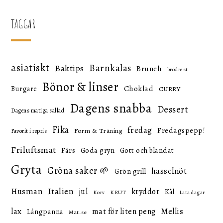
TAGGAR
asiatiskt
Barnkalas
Baktips
Brunch
brödrest
Bönor & linser
Choklad
Burgare
CURRY
Dagens snabba
Dessert
Dagens matiga sallad
Fika
fredag
Fredagspepp!
Form & Träning
Favorit i repris
Friluftsmat
Färs
Goda gryn
Gott och blandat
Gryta
Gröna saker 🌱
hasselnöt
Grön grill
Italien
Husman
jul
kryddor
Kål
KRUT
Korv
Lata dagar
lax
mat för liten peng
Mellis
Långpanna
Mat.se