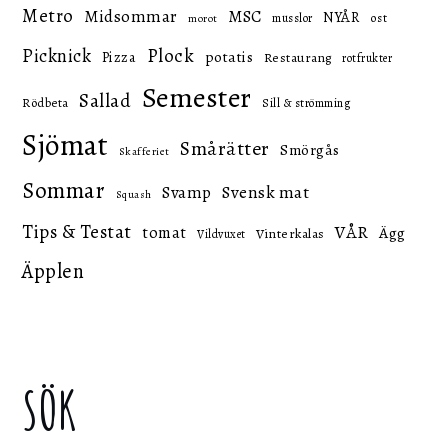
Metro
Midsommar
MSC
NYÅR
ost
musslor
morot
Picknick
Plock
potatis
Pizza
Restaurang
rotfrukter
Semester
Sallad
Rödbeta
Sill & strömming
Sjömat
Smårätter
Smörgås
Skafferiet
Sommar
Svensk mat
Svamp
Squash
Tips & Testat
VÅR
tomat
Ägg
Vinterkalas
Vildvuxet
Äpplen
SÖK