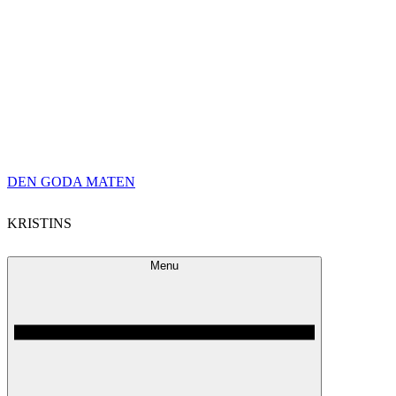
Skip
DEN GODA MATEN
to
KRISTINS
content
Menu