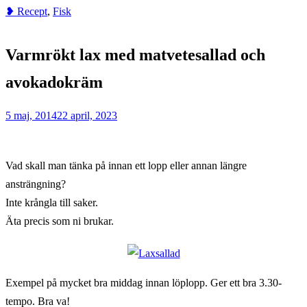
❥ Recept
,
Fisk
Home
Fisk
Varmrökt lax med matvetesallad och
Varmrökt
lax
avokadokräm
med
matvetesallad
5 maj, 2014
22 april, 2023
och
avokadokräm
Vad skall man tänka på innan ett lopp eller annan längre
ansträngning?
Inte krångla till saker.
Äta precis som ni brukar.
Exempel på mycket bra middag innan löplopp. Ger ett bra 3.30-
tempo. Bra va!