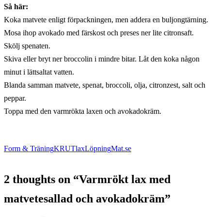
Så här:
Koka matvete enligt förpackningen, men addera en buljongtärning.
Mosa ihop avokado med färskost och preses ner lite citronsaft.
Skölj spenaten.
Skiva eller bryt ner broccolin i mindre bitar. Låt den koka någon
minut i lättsaltat vatten.
Blanda samman matvete, spenat, broccoli, olja, citronzest, salt och
peppar.
Toppa med den varmrökta laxen och avokadokräm.
Form & Träning
KRUT
lax
Löpning
Mat.se
2 thoughts on “
Varmrökt lax med
matvetesallad och avokadokräm
”