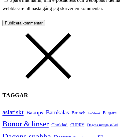
Spara mitt namn, min e-postadress och webbplats i denna
webbläsare till nästa gång jag skriver en kommentar.
TAGGAR
asiatiskt
Barnkalas
Baktips
Brunch
Burgare
brödrest
Bönor & linser
Choklad
CURRY
Dagens matiga sallad
Dagens snabba