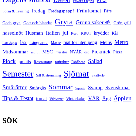
Dessert
Fika
Favorit i repris
Friluftsmat
fredag
Fredagspepp!
Färs
Form & Träning
Gryta
Gröna saker 🌱
Goda gryn
Gott och blandat
Grön grill
Italien
hasselnöt
Husman
jul
kryddor
Kål
Korv
KRUT
Metro
lax
mat för liten peng
Mellis
Långpanna
Mat.se
Lata dagar
Picknick
Midsommar
MSC
Pizza
NYÅR
musslor
ost
morot
Plock
Sallad
potatis
Restaurang
rotfrukter
Rödbeta
Sjömat
Semester
Sill & strömming
Skafferiet
Sommar
Smårätter
Svamp
Svensk mat
Smörgås
Squash
Äpplen
Tips & Testat
VÅR
tomat
Ägg
Vinterkalas
Vildvuxet
SÖK