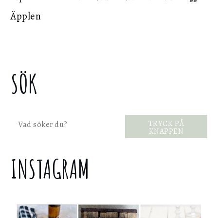
Äpplen
SÖK
Sök
TRYCK PÅ
KNAPPEN
INSTAGRAM