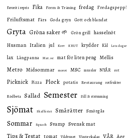
Fika
fredag
Fredagspepp!
Form & Träning
Favorit i repris
Friluftsmat
Färs
Goda gryn
Gott och blandat
Gryta
Gröna saker 🌱
hasselnöt
Grön grill
Italien
Husman
jul
kryddor
Kål
KRUT
Korv
Lata dagar
lax
mat för liten peng
Mellis
Långpanna
Mat.se
Metro
Midsommar
MSC
NYÅR
ost
musslor
morot
Picknick
Plock
potatis
Pizza
Restaurang
rotfrukter
Semester
Sallad
Rödbeta
Sill & strömming
Sjömat
Smårätter
Smörgås
Skafferiet
Sommar
Svensk mat
Svamp
Squash
Tips & Testat
VÅR
tomat
Ägg
Vinterkalas
Vildvuxet