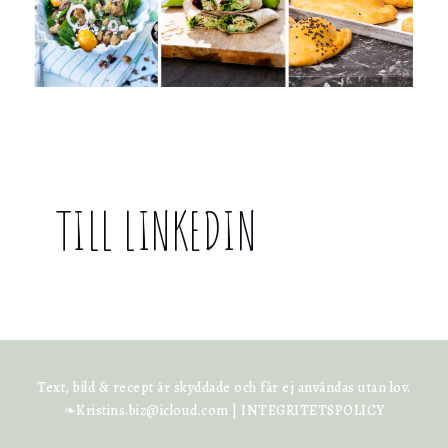
TILL LINKEDIN
Text, bild & recept är skyddade och får ej användas utan lov.
❧Kristins.biz@icloud.com |
INTEGRITETSPOLICY