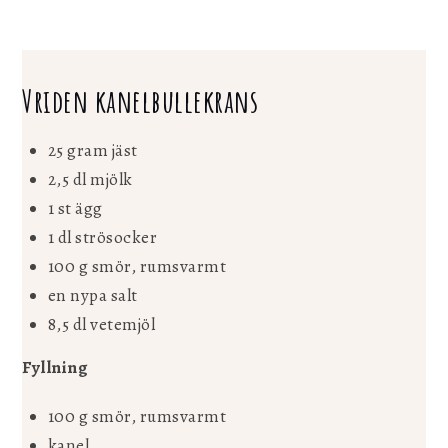
Vriden kanelbullekrans
25 gram jäst
2,5 dl mjölk
1 st ägg
1 dl strösocker
100 g smör, rumsvarmt
en nypa salt
8,5 dl vetemjöl
Fyllning
100 g smör, rumsvarmt
kanel