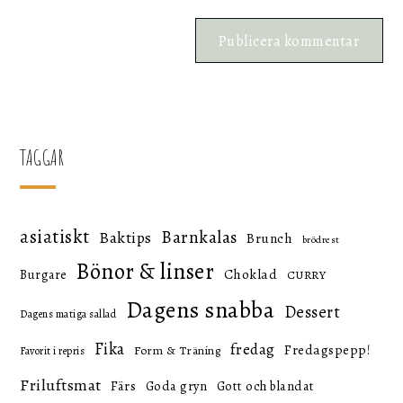
TAGGAR
asiatiskt
Barnkalas
Baktips
Brunch
brödrest
Bönor & linser
Choklad
Burgare
CURRY
Dagens snabba
Dessert
Dagens matiga sallad
Fika
fredag
Fredagspepp!
Form & Träning
Favorit i repris
Friluftsmat
Färs
Goda gryn
Gott och blandat