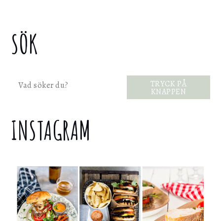
SÖK
Sök
TRYCK PÅ
KNAPPEN
INSTAGRAM