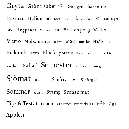
Gryta
Gröna saker 🌱
hasselnöt
Grön grill
Italien
Husman
jul
kryddor
Kål
KRUT
Korv
Lata dagar
lax
mat för liten peng
Mellis
Långpanna
Mat.se
Metro
Midsommar
MSC
NYÅR
ost
musslor
morot
Picknick
Plock
potatis
Pizza
Restaurang
rotfrukter
Semester
Sallad
Rödbeta
Sill & strömming
Sjömat
Smårätter
Smörgås
Skafferiet
Sommar
Svensk mat
Svamp
Squash
Tips & Testat
VÅR
tomat
Ägg
Vinterkalas
Vildvuxet
Äpplen