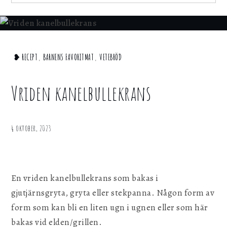
för att webbplatsen ska fungera.
for:
Statistik
För att kunna förbättra webbplatsen, dess
Home
❥ RECEPT
,
BARNENS FAVORITMAT
,
VETEBRÖD
information och funktionalitet vill vi samla in
statistik. Vi kan inte identifiera dig
❥
personligen med hjälp av dessa uppgifter.
Recept
Vriden kanelbullekrans
Vriden
Marknadsföring
kanelbullekrans
Genom att dela ditt surfbeteende på vår
4 oktober, 2023
webbplats kan vi ge dig personligt innehåll
och erbjudanden.
En vriden kanelbullekrans som bakas i
Spara inställningar
gjutjärnsgryta, gryta eller stekpanna. Någon form av
form som kan bli en liten ugn i ugnen eller som här
bakas vid elden/grillen.