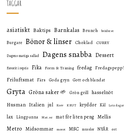
TAGGAR
asiatiskt
Barnkalas
Baktips
Brunch
brödrest
Bönor & linser
Choklad
Burgare
CURRY
Dagens snabba
Dessert
Dagens matiga sallad
Fika
fredag
Fredagspepp!
Form & Träning
Favorit i repris
Friluftsmat
Färs
Goda gryn
Gott och blandat
Gryta
Gröna saker 🌱
hasselnöt
Grön grill
Italien
Husman
jul
kryddor
Kål
KRUT
Korv
Lata dagar
lax
mat för liten peng
Mellis
Långpanna
Mat.se
Metro
Midsommar
MSC
NYÅR
ost
musslor
morot