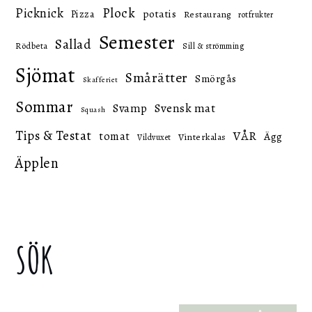
Picknick
Plock
potatis
Pizza
Restaurang
rotfrukter
Semester
Sallad
Rödbeta
Sill & strömming
Sjömat
Smårätter
Smörgås
Skafferiet
Sommar
Svensk mat
Svamp
Squash
Tips & Testat
VÅR
tomat
Ägg
Vinterkalas
Vildvuxet
Äpplen
SÖK