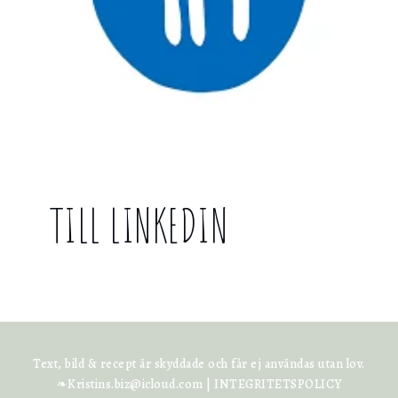
TILL LINKEDIN
Text, bild & recept är skyddade och får ej användas utan lov.
❧Kristins.biz@icloud.com |
INTEGRITETSPOLICY