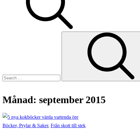
Search
for:
Månad:
september 2015
Home
2015
september
Böcker, Prylar & Saker
,
Från skott till stek