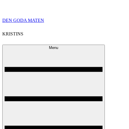
Skip
DEN GODA MATEN
to
KRISTINS
content
Menu