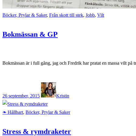
Böcker, Prylar & Saker
,
Från skott till stek
,
Jobb
,
Vilt
Bokmässan & GP
Bokmässan är i full gång, jag och Fredrik har pratat en massa vilt på
26 september, 2015
Kristin
❧ Hållbart
,
Böcker, Prylar & Saker
Stress & rymdraketer