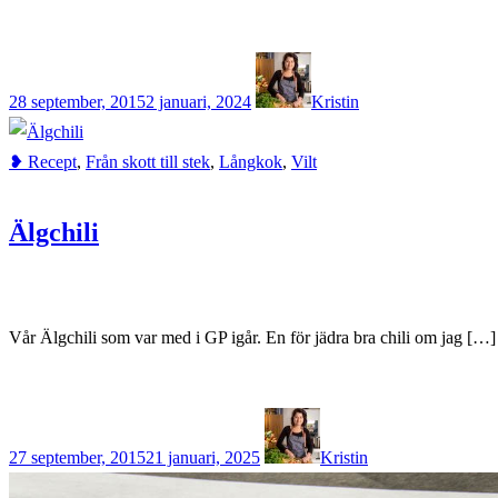
28 september, 2015
2 januari, 2024
Kristin
❥ Recept
,
Från skott till stek
,
Långkok
,
Vilt
Älgchili
Vår Älgchili som var med i GP igår. En för jädra bra chili om jag […]
27 september, 2015
21 januari, 2025
Kristin