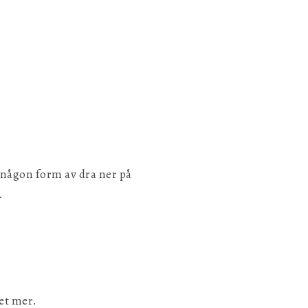
Spara inställningar
å någon form av dra ner på
.
et mer.