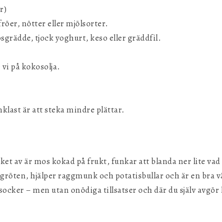
r)
röer, nötter eller mjölsorter.
grädde, tjock yoghurt, keso eller gräddfil.
 vi på kokosolja.
klast är att steka mindre plättar.
ket av är mos kokad på frukt, funkar att blanda ner lite va
ten, hjälper raggmunk och potatisbullar och är en bra väg 
 socker – men utan onödiga tillsatser och där du själv avgör 