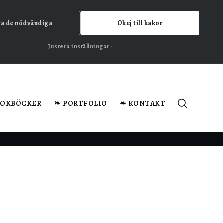
ra de nödvändiga
Okej till kakor
Justera inställningar
KOKBÖCKER
❧ PORTFOLIO
❧ KONTAKT