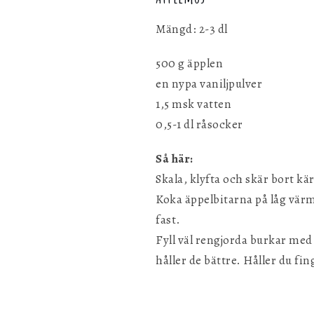
Mängd: 2-3 dl
500 g äpplen
en nypa vaniljpulver
1,5 msk vatten
0,5-1 dl råsocker
Så här:
Skala, klyfta och skär bort k
Koka äppelbitarna på låg värme
fast.
Fyll väl rengjorda burkar med
håller de bättre. Håller du fi