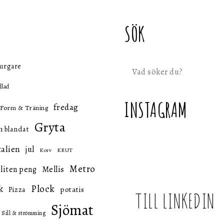
SÖK
urgare
Sök
llad
INSTAGRAM
fredag
Form & Träning
Gryta
h blandat
talien
jul
KRUT
Korv
Metro
 liten peng
Mellis
k
Plock
potatis
Pizza
TILL LINKEDIN
Sjömat
Sill & strömming