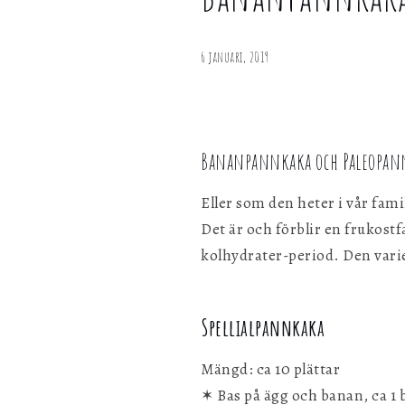
& äppelmos
personligen med hjälp av dessa uppgifter.
6 januari, 2019
Marknadsföring
Genom att dela ditt surfbeteende på vår webbplats kan vi ge di
personligt innehåll och erbjudanden.
Bananpannkaka och Paleopan
Eller som den heter i vår fami
Det är och förblir en frukostf
kolhydrater-period. Den vari
Spellialpannkaka
Mängd: ca 10 plättar
✶ Bas på ägg och banan, ca 1 