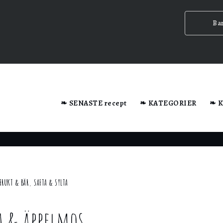
Ba
dator när du besöker webbplatsen.
❧ SENASTE recept
❧ KATEGORIER
❧ 
n ska
FRUKT & BÄR
,
SAFTA & SYLTA
 & äppelmos
ig