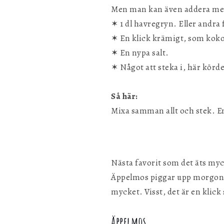
Men man kan även addera me
✶ 1 dl havregryn. Eller andra f
✶ En klick krämigt, som kokos
✶ En nypa salt.
✶ Något att steka i, här körde
Så här:
Mixa samman allt och stek. En
Nästa favorit som det äts myc
Äppelmos piggar upp morgongrö
mycket. Visst, det är en klick
Äppelmos