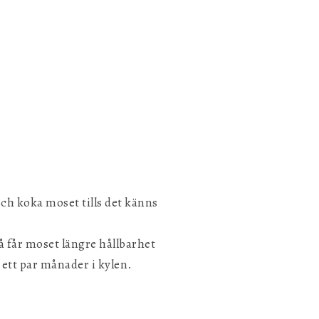
och koka moset tills det känns
å får moset längre hållbarhet
l ett par månader i kylen.