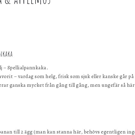
g
nkaka
lj – Spellialpannkaka.
avorit – vardag som helg, frisk som sjuk eller kanske går p
erar ganska mycket från gång till gång, men ungefär så här
banan till 2 ägg (man kan stanna här, behövs egentligen ing