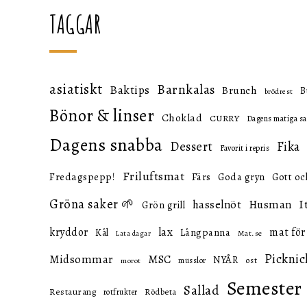
TAGGAR
asiatiskt
Barnkalas
Baktips
Brunch
B
brödrest
Bönor & linser
Choklad
CURRY
Dagens matiga sa
Dagens snabba
Dessert
Fika
Favorit i repris
Friluftsmat
Fredagspepp!
Färs
Goda gryn
Gott oc
Gröna saker 🌱
I
hasselnöt
Husman
Grön grill
lax
kryddor
mat för
Långpanna
Kål
Mat.se
Lata dagar
Picknic
Midsommar
MSC
NYÅR
ost
musslor
morot
Semester
Sallad
Restaurang
Rödbeta
rotfrukter