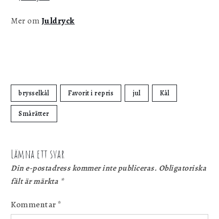
Mer om
Juldryck
brysselkål
Favorit i repris
jul
Kål
Smårätter
Lämna ett svar
Din e-postadress kommer inte publiceras.
Obligatoriska
fält är märkta
*
Kommentar
*