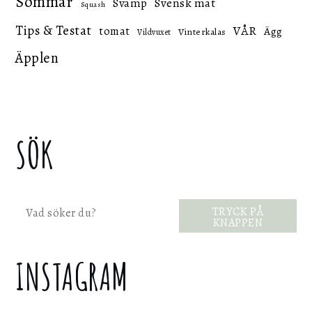
Sommar
Svensk mat
Svamp
Squash
Tips & Testat
VÅR
tomat
Ägg
Vinterkalas
Vildvuxet
Äpplen
SÖK
Sök
TRYCK PÅ
KNAPPEN
INSTAGRAM