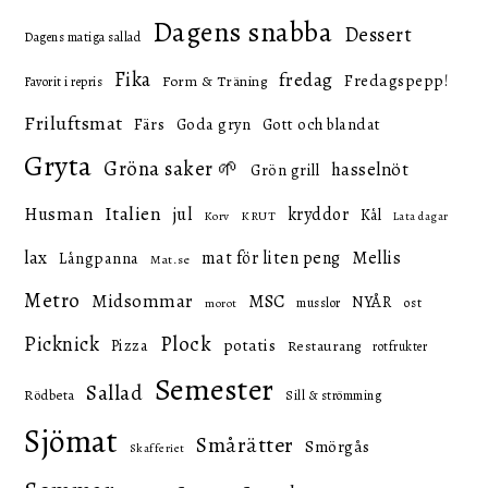
Dagens snabba
Dessert
Dagens matiga sallad
Fika
fredag
Fredagspepp!
Form & Träning
Favorit i repris
Friluftsmat
Färs
Goda gryn
Gott och blandat
Gryta
Gröna saker 🌱
hasselnöt
Grön grill
Italien
Husman
jul
kryddor
Kål
KRUT
Korv
Lata dagar
lax
mat för liten peng
Mellis
Långpanna
Mat.se
Metro
Midsommar
MSC
NYÅR
ost
musslor
morot
Picknick
Plock
potatis
Pizza
Restaurang
rotfrukter
Semester
Sallad
Rödbeta
Sill & strömming
Sjömat
Smårätter
Smörgås
Skafferiet