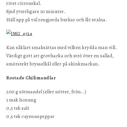
rivet citronskal.
Sjud ytterligare 10 minuter.
Häll upp på väl rengjorda burkar och låt svalna.
Kan såklart smaksättas med vilken krydda man vill.
Värdigt gott att grovhacka och strö över en sallad,
smörstekt brysselkål eller på skinkmackan.
Rostade Chilimandlar
200 g sötmandel (eller nötter, frön..)
1 msk honung
0,5 tsk salt
0,5 tsk cayennepeppar