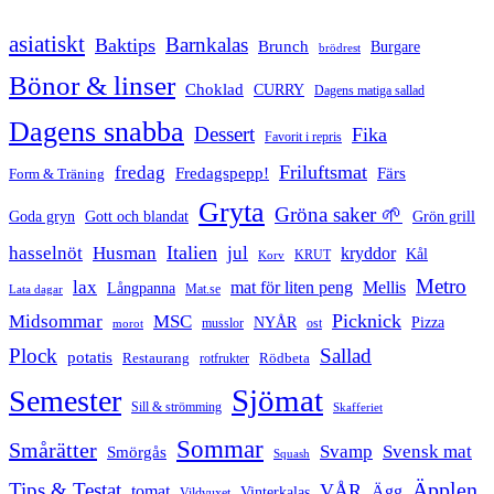
asiatiskt
Barnkalas
Baktips
Brunch
Burgare
brödrest
Bönor & linser
Choklad
CURRY
Dagens matiga sallad
Dagens snabba
Dessert
Fika
Favorit i repris
Friluftsmat
fredag
Fredagspepp!
Färs
Form & Träning
Gryta
Gröna saker 🌱
Goda gryn
Gott och blandat
Grön grill
Italien
hasselnöt
Husman
jul
kryddor
Kål
Korv
KRUT
Metro
lax
mat för liten peng
Mellis
Långpanna
Mat.se
Lata dagar
Picknick
Midsommar
MSC
Pizza
NYÅR
musslor
ost
morot
Plock
Sallad
potatis
Restaurang
rotfrukter
Rödbeta
Sjömat
Semester
Sill & strömming
Skafferiet
Sommar
Smårätter
Svamp
Svensk mat
Smörgås
Squash
Äpplen
Tips & Testat
VÅR
tomat
Ägg
Vinterkalas
Vildvuxet