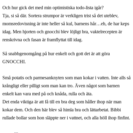
gremolata
Och hur gick det med min optimistiska todo-lista igår?
Tja, si så där. Sortera strumpor är verkligen trist så det uteblev,
momsredovisning är inte heller så kul, barnens hår…eh, de har keps
idag. Men hjorten och gnocchi blev löjligt bra, vaktelrecepten är
renskrivna och fasan är framflyttat till idag.
Så snabbgenomgång på hur enkelt och gott det är att göra
GNOCCHI.
Små potatis och parmesanknyten som man kokar i vatten. Inte alls så
krångligt eller pilligt som man kan tro. Även något som barnen
enkelt kan vara med på och knåda, rulla och äta.
Det enda viktiga är att få till en bra deg som håller ihop när man
kokar dem. Och den här blev så himla bra och lättarbetat. Bibbi
rullade bollar som hon släppte ner i vattnet, och alla höll ihop finfint.