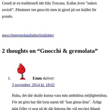
Gnudi är en traditionell rätt från Toscana. Kallas även ”naken
ravioli”. Påminner om gnocchi men är gjord på ost itsället för
potatis.
gnocchi
gremolata
Italien
Smårätter
2 thoughts on “
Gnocchi & gremolata
”
Emm
skriver:
3 november, 2014 kl. 18:02
Haha, det där skulle kunna vara min ambitiösa möjlighetslista.
För att göra har fått byta namn till ”kan göras-lista”. Ärligt
talat fyller vi nog på de där listorna lite väl mycket ibland.