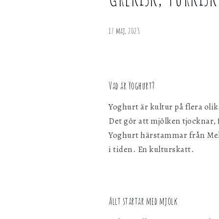
Grekisk,
personligen med hjälp av dessa uppgifter.
Turkisk
och Rysk
17 maj, 2023
Marknadsföring
yoghurt –
Genom att dela ditt surfbeteende på vår webbplats kan vi ge di
vad är
personligt innehåll och erbjudanden.
skillnaden?
Vad är Yoghurt?
Yoghurt är kultur på flera oli
Det gör att mjölken tjocknar,
Yoghurt härstammar från Mella
i tiden. En kulturskatt.
Allt startar med mjölk