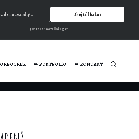
ra de nödvändiga
Okej till kakor
Justera inställningar
KOKBÖCKER
❧ PORTFOLIO
❧ KONTAKT
naden?