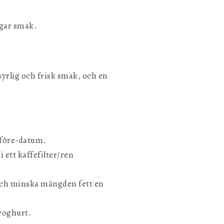
igar smak.
syrlig och frisk smak, och en
t före-datum.
i ett kaffefilter/ren
k och minska mängden fett en
kyoghurt.