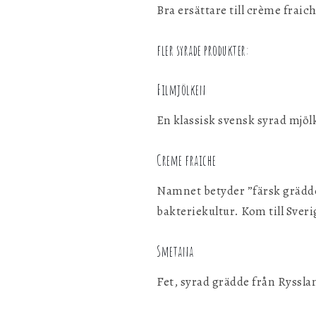
Bra ersättare till crème frai
fler syrade produkter:
Filmjölken
En klassisk svensk syrad mjöl
Creme fraiche
Namnet betyder ”färsk grädde”
bakteriekultur. Kom till Sveri
Smetana
Fet, syrad grädde från Ryssla