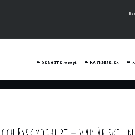
Ba
dator när du besöker webbplatsen.
❧ SENASTE recept
❧ KATEGORIER
❧ 
n ska
 och Rysk yoghurt – vad är skill
ig