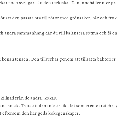
ckare och syrligare än den turkiska. Den innehåller mer pr
gör att den passar bra till röror med grönsaker, bär och fru
 och andra sammanhang där du vill balansera sötma och få en
 i konsistensen. Den tillverkas genom att tillsätta bakterier 
skillnad från de andra, kokas.
nd smak. Trots att den inte är lika fet som crème fraiche,
tt eftersom den har goda kokegenskaper.