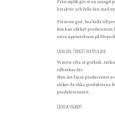
Från mjölk gör vi en mängd pro
karaktär och fylla den med ny
Förutom god, bra källa till pr
Sen kan såklart producenten h
extra uppmärksam på förpack
Grekland, Turkiet och Ryssland
Vi möts ofta av grekisk, turk
tillverkas där.
Men det finns producenter som
skiljer de olika produkterna å
produktionssätt.
Grekisk yoghurt