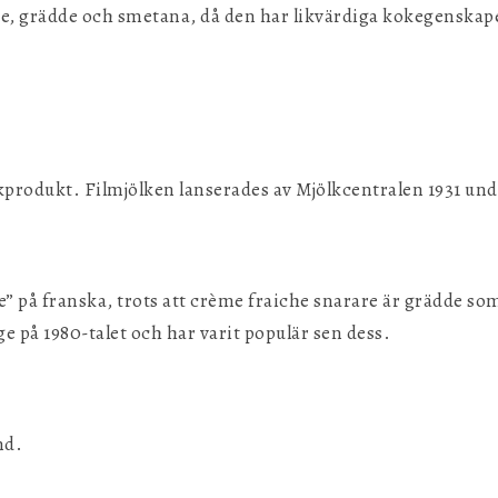
che, grädde och smetana, då den har likvärdiga kokegenskap
kprodukt. Filmjölken lanserades av Mjölkcentralen 1931 un
 på franska, trots att crème fraiche snarare är grädde som
ge på 1980-talet och har varit populär sen dess.
nd.