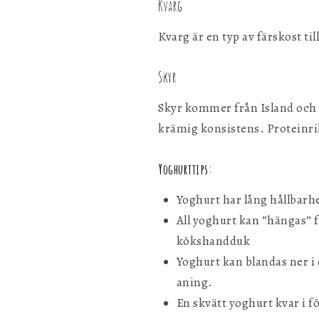
Kvarg
Kvarg är en typ av färskost ti
Skyr
Skyr kommer från Island och h
krämig konsistens. Proteinrik
Yoghurttips:
Yoghurt har lång hållbarhet
All yoghurt kan ”hängas” fö
kökshandduk
Yoghurt kan blandas ner i 
aning.
En skvätt yoghurt kvar i f