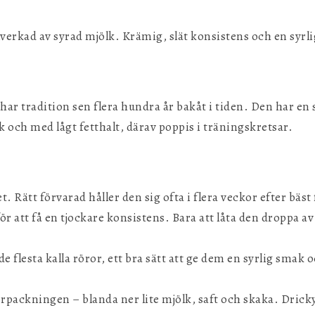
llverkad av syrad mjölk. Krämig, slät konsistens och en syrl
ar tradition sen flera hundra år bakåt i tiden. Den har en 
 och med lågt fetthalt, därav poppis i träningskretsar.
. Rätt förvarad håller den sig ofta i flera veckor efter bäs
r att få en tjockare konsistens. Bara att låta den droppa av 
de flesta kalla röror, ett bra sätt att ge dem en syrlig sma
örpackningen – blanda ner lite mjölk, saft och skaka. Dric