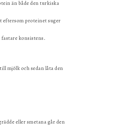
otein än både den turkiska
kt eftersom proteinet suger
 fastare konsistens.
till mjölk och sedan låta den
 grädde eller smetana går den