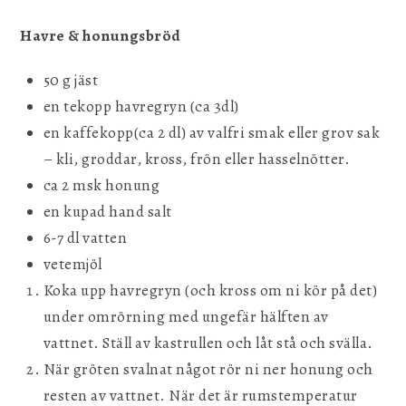
Havre & honungsbröd
50 g jäst
en tekopp havregryn (ca 3dl)
en kaffekopp(ca 2 dl) av valfri smak eller grov sak
– kli, groddar, kross, frön eller hasselnötter.
ca 2 msk honung
en kupad hand salt
6-7 dl vatten
vetemjöl
Koka upp havregryn (och kross om ni kör på det)
under omrörning med ungefär hälften av
vattnet. Ställ av kastrullen och låt stå och svälla.
När gröten svalnat något rör ni ner honung och
resten av vattnet. När det är rumstemperatur