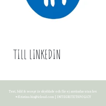
TILL LINKEDIN
Text, bild & recept är skyddade och får ej användas utan lov.
❧Kristins.biz@icloud.com |
INTEGRITETSPOLICY