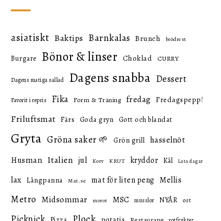
asiatiskt
Barnkalas
Baktips
Brunch
brödrest
Bönor & linser
Choklad
Burgare
CURRY
Dagens snabba
Dessert
Dagens matiga sallad
Fika
fredag
Fredagspepp!
Form & Träning
Favorit i repris
Friluftsmat
Färs
Goda gryn
Gott och blandat
Gryta
Gröna saker 🌱
hasselnöt
Grön grill
Italien
Husman
jul
kryddor
Kål
KRUT
Korv
Lata dagar
lax
mat för liten peng
Mellis
Långpanna
Mat.se
Metro
Midsommar
MSC
NYÅR
ost
musslor
morot
Picknick
Plock
potatis
Pizza
Restaurang
rotfrukter