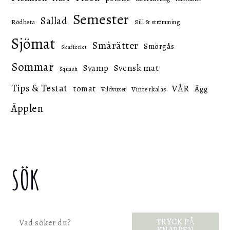
Semester
Sallad
Rödbeta
Sill & strömming
Sjömat
Smårätter
Smörgås
Skafferiet
Sommar
Svensk mat
Svamp
Squash
Tips & Testat
VÅR
tomat
Ägg
Vinterkalas
Vildvuxet
Äpplen
SÖK
Sök
TRYCK PÅ
KNAPPEN