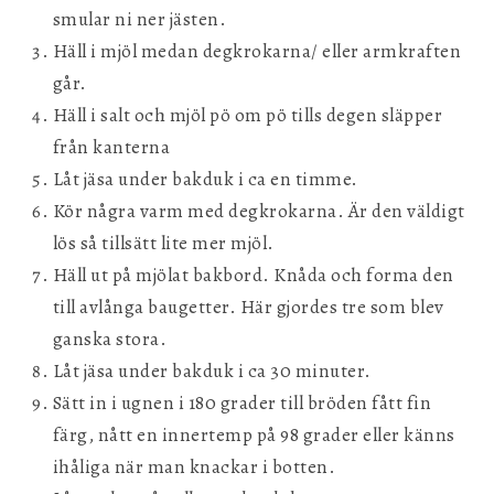
smular ni ner jästen.
Häll i mjöl medan degkrokarna/ eller armkraften
går.
Häll i salt och mjöl pö om pö tills degen släpper
från kanterna
Låt jäsa under bakduk i ca en timme.
Kör några varm med degkrokarna. Är den väldigt
lös så tillsätt lite mer mjöl.
Häll ut på mjölat bakbord. Knåda och forma den
till avlånga baugetter. Här gjordes tre som blev
ganska stora.
Låt jäsa under bakduk i ca 30 minuter.
Sätt in i ugnen i 180 grader till bröden fått fin
färg, nått en innertemp på 98 grader eller känns
ihåliga när man knackar i botten.