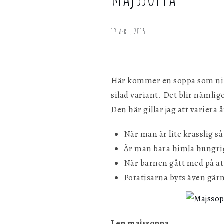
Majssoppa
personligen med hjälp av dessa uppgifter.
13 april, 2015
Marknadsföring
Genom att dela ditt surfbeteende på vår webbplats kan vi ge di
personligt innehåll och erbjudanden.
Här kommer en soppa som ni fa
silad variant. Det blir nämlig
Den här gillar jag att variera å
När man är lite krasslig så
Är man bara himla hungrig
När barnen gått med på att
Potatisarna byts även gärn
Len majssoppa