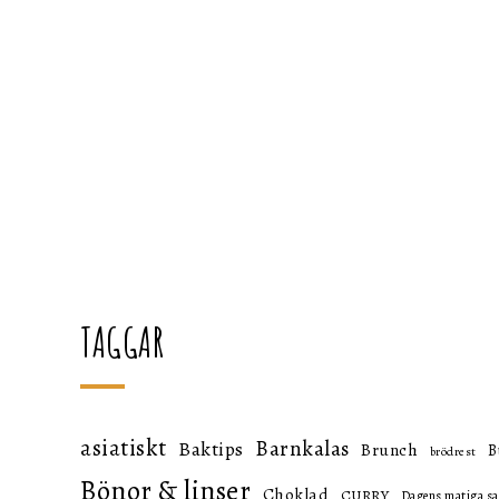
TAGGAR
asiatiskt
Barnkalas
Baktips
Brunch
B
brödrest
Bönor & linser
Choklad
CURRY
Dagens matiga sa