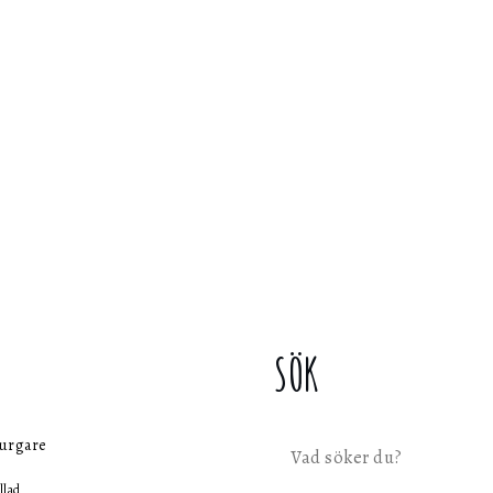
SÖK
urgare
Sök
llad