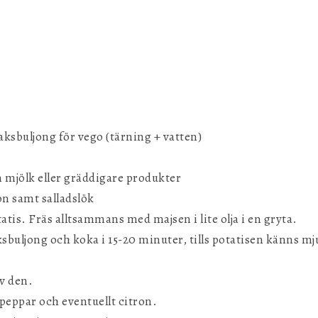
saksbuljong för vego (tärning + vatten)
n mjölk eller gräddigare produkter
ron samt salladslök
atis. Fräs alltsammans med majsen i lite olja i en gryta.
ksbuljong och koka i 15-20 minuter, tills potatisen känns m
av den.
peppar och eventuellt citron.