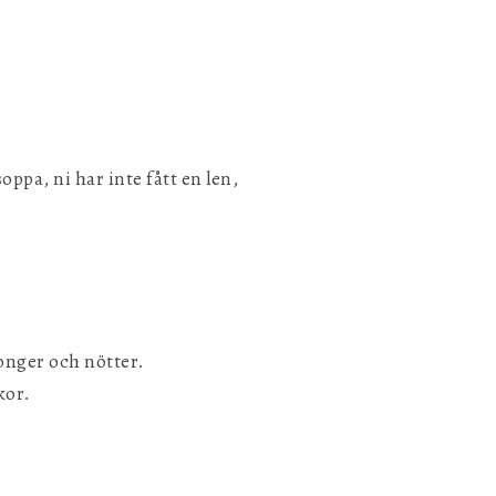
ppa, ni har inte fått en len,
Spara inställningar
tonger och nötter.
kor.