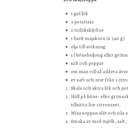
1 gul lök
3 potatisar
2 vitlöksklyftor
1 burk majskorn (à 340 g)
olja till stekning
1 l hönsbuljong eller grön
salt och peppar
om man vill så addera äve
ev saft och zest från 1 cit
Skala och skiva lök och pot
Häll på höns- eller grönsa
tillsätta lite citronzest.
Mixa soppan slät och sila 
Smaka av med mjölk, salt, 