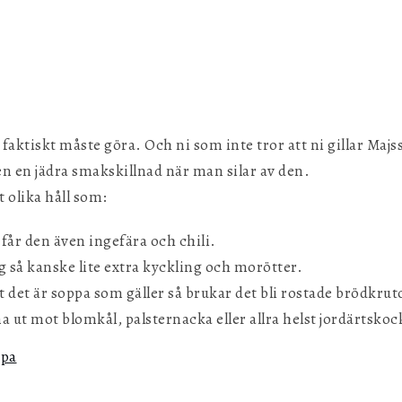
g
ktiskt måste göra. Och ni som inte tror att ni gillar Majsso
en en jädra smakskillnad när man silar av den.
t olika håll som:
 får den även ingefära och chili.
 så kanske lite extra kyckling och morötter.
 det är soppa som gäller så brukar det bli rostade brödkru
a ut mot blomkål, palsternacka eller allra helst jordärtskoc