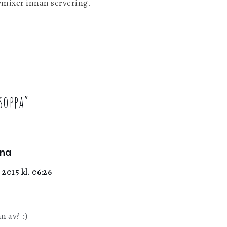
mixer innan servering.
soppa
”
na
, 2015 kl. 06:26
n av? :)