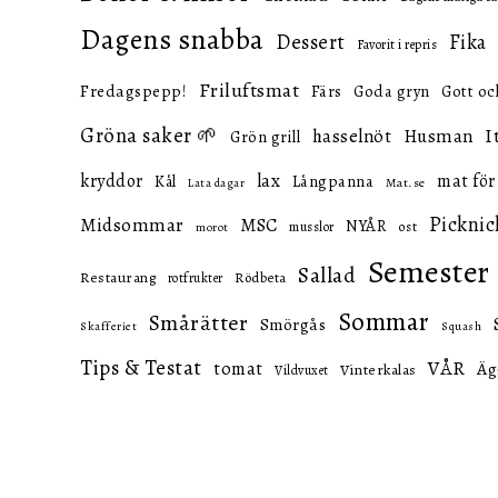
Dagens snabba
Dessert
Fika
Favorit i repris
Friluftsmat
Fredagspepp!
Färs
Goda gryn
Gott oc
Gröna saker 🌱
I
hasselnöt
Husman
Grön grill
lax
kryddor
mat för
Långpanna
Kål
Mat.se
Lata dagar
Picknic
Midsommar
MSC
NYÅR
ost
musslor
morot
Semester
Sallad
Restaurang
Rödbeta
rotfrukter
Sommar
Smårätter
Smörgås
Skafferiet
Squash
Tips & Testat
VÅR
tomat
Äg
Vinterkalas
Vildvuxet