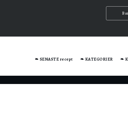
Ba
dator när du besöker webbplatsen.
❧ SENASTE recept
❧ KATEGORIER
❧ 
n ska
ig