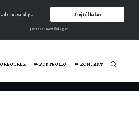
ra de nödvändiga
Okej till kakor
Justera inställningar
KOKBÖCKER
❧ PORTFOLIO
❧ KONTAKT