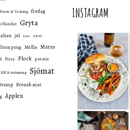
INSTAGRAM
fredag
Form & Träning
Gryta
h blandat
talien
jul
KRUT
Korv
Metro
 liten peng
Mellis
k
Plock
potatis
Pizza
Sjömat
Sill & strömming
Svensk mat
Svamp
Äpplen
g