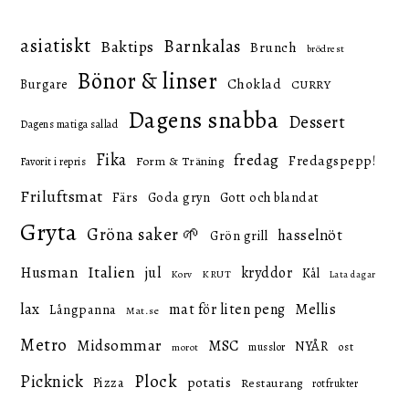
asiatiskt
Barnkalas
Baktips
Brunch
brödrest
Bönor & linser
Choklad
Burgare
CURRY
Dagens snabba
Dessert
Dagens matiga sallad
Fika
fredag
Fredagspepp!
Form & Träning
Favorit i repris
Friluftsmat
Färs
Goda gryn
Gott och blandat
Gryta
Gröna saker 🌱
hasselnöt
Grön grill
Italien
Husman
jul
kryddor
Kål
KRUT
Korv
Lata dagar
lax
mat för liten peng
Mellis
Långpanna
Mat.se
Metro
Midsommar
MSC
NYÅR
ost
musslor
morot
Picknick
Plock
potatis
Pizza
Restaurang
rotfrukter