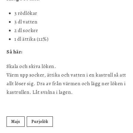
3 rödlökar
3 dl vatten
2 dl socker
1 dl ättika (12%)
Så här:
Skala och skiva löken.
Värm upp socker, ättika och vatten i en kastrull så att
allt löser sig. Dra av från värmen och lägg ner löken i
kastrullen. Låt svalna i lagen.
Majs
Purjolök