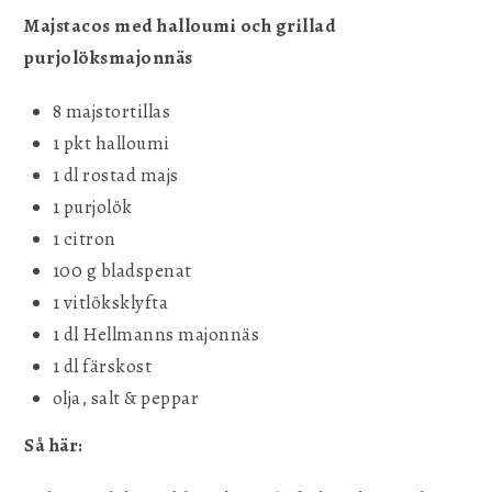
Majstacos med halloumi och grillad
purjolöksmajonnäs
8 majstortillas
1 pkt halloumi
1 dl rostad majs
1 purjolök
1 citron
100 g bladspenat
1 vitlöksklyfta
1 dl Hellmanns majonnäs
1 dl färskost
olja, salt & peppar
Så här: