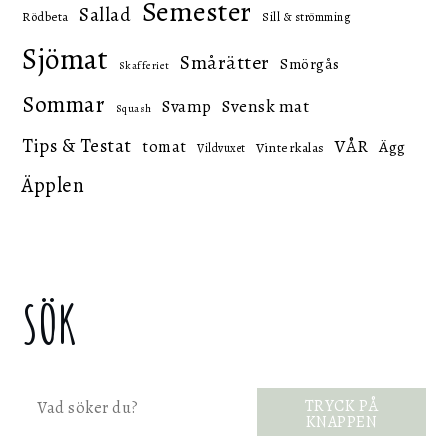
Semester
Sallad
Rödbeta
Sill & strömming
Sjömat
Smårätter
Smörgås
Skafferiet
Sommar
Svensk mat
Svamp
Squash
Tips & Testat
VÅR
tomat
Ägg
Vinterkalas
Vildvuxet
Äpplen
SÖK
Sök
TRYCK PÅ
KNAPPEN