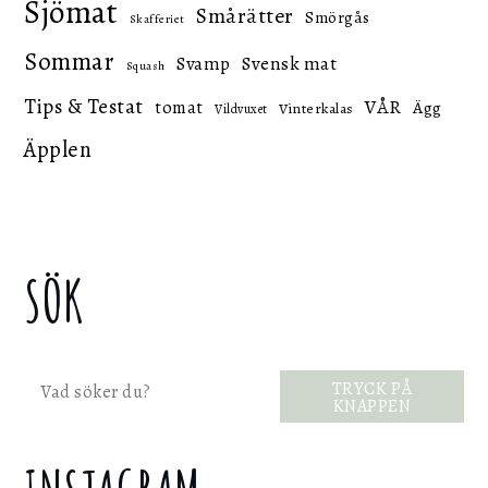
Sjömat
Smårätter
Smörgås
Skafferiet
Sommar
Svensk mat
Svamp
Squash
Tips & Testat
VÅR
tomat
Ägg
Vinterkalas
Vildvuxet
Äpplen
SÖK
Sök
TRYCK PÅ
KNAPPEN