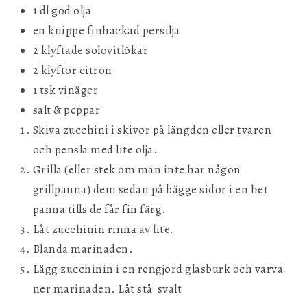
1 dl god olja
en knippe finhackad persilja
2 klyftade solovitlökar
2 klyftor citron
1 tsk vinäger
salt & peppar
Skiva zucchini i skivor på längden eller tvären
och pensla med lite olja.
Grilla (eller stek om man inte har någon
grillpanna) dem sedan på bägge sidor i en het
panna tills de får fin färg.
Låt zucchinin rinna av lite.
Blanda marinaden.
Lägg zucchinin i en rengjord glasburk och varva
ner marinaden. Låt stå svalt