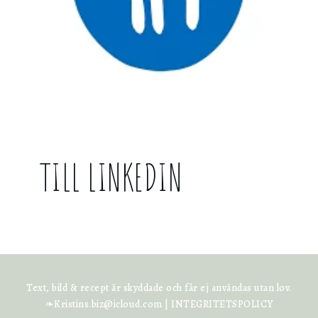
TILL LINKEDIN
Text, bild & recept är skyddade och får ej användas utan lov.
❧Kristins.biz@icloud.com |
INTEGRITETSPOLICY