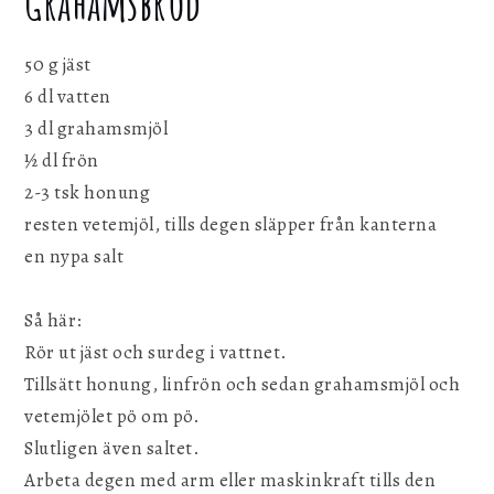
Grahamsbröd
50 g jäst
6 dl vatten
3 dl grahamsmjöl
½ dl frön
2-3 tsk honung
resten vetemjöl, tills degen släpper från kanterna
en nypa salt
Så här:
Rör ut jäst och surdeg i vattnet.
Tillsätt honung, linfrön och sedan grahamsmjöl och
vetemjölet pö om pö.
Slutligen även saltet.
Arbeta degen med arm eller maskinkraft tills den