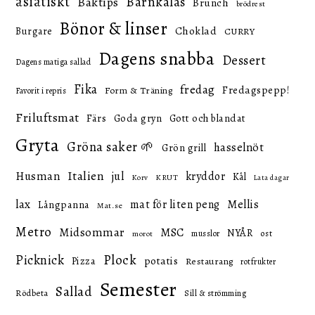
asiatiskt
Barnkalas
Baktips
Brunch
brödrest
Bönor & linser
Choklad
Burgare
CURRY
Dagens snabba
Dessert
Dagens matiga sallad
Fika
fredag
Fredagspepp!
Form & Träning
Favorit i repris
Friluftsmat
Färs
Goda gryn
Gott och blandat
Gryta
Gröna saker 🌱
hasselnöt
Grön grill
Italien
Husman
jul
kryddor
Kål
KRUT
Korv
Lata dagar
lax
mat för liten peng
Mellis
Långpanna
Mat.se
Metro
Midsommar
MSC
NYÅR
ost
musslor
morot
Picknick
Plock
potatis
Pizza
Restaurang
rotfrukter
Semester
Sallad
Rödbeta
Sill & strömming