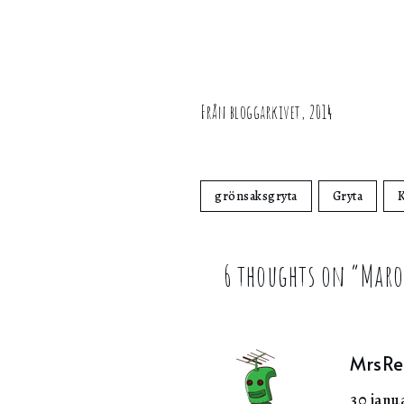
Från bloggarkivet, 2014
grönsaksgryta
Gryta
K
6 thoughts on “
Maro
MrsRe
30 janua