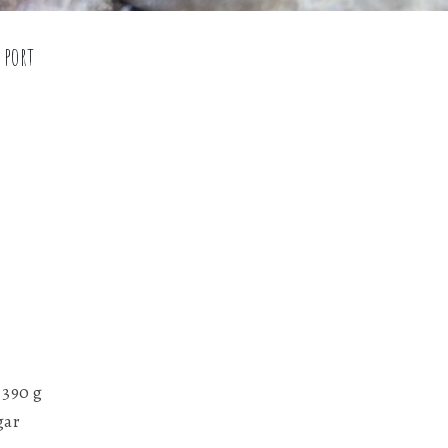
 port
 390 g
gar