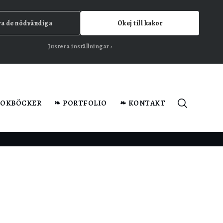
ra de nödvändiga
Okej till kakor
Justera inställningar
KOKBÖCKER
❧ PORTFOLIO
❧ KONTAKT