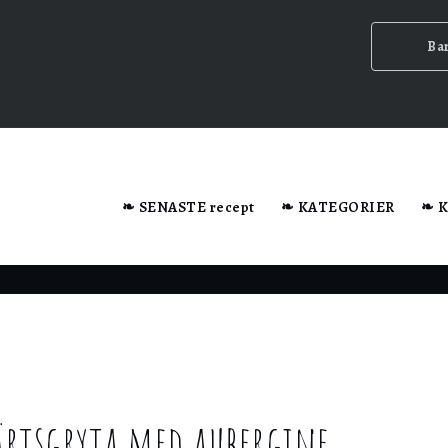
Ba
dator när du besöker webbplatsen.
❧ SENASTE recept
❧ KATEGORIER
❧ 
n ska
rtsgryta med aubergine
ig