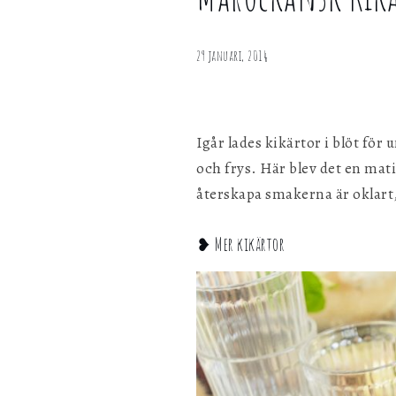
Kikärtsgryta
personligen med hjälp av dessa uppgifter.
med
aubergine
29 januari, 2014
Marknadsföring
Genom att dela ditt surfbeteende på vår webbplats kan vi ge di
personligt innehåll och erbjudanden.
Igår lades kikärtor i blöt för 
och frys. Här blev det en mat
återskapa smakerna är oklart
❥ Mer kikärtor