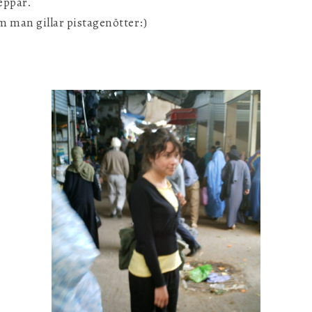
eppar.
m man gillar pistagenötter:)