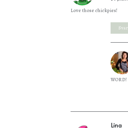
Love those chickpies!
Sva
WORD!
Lina