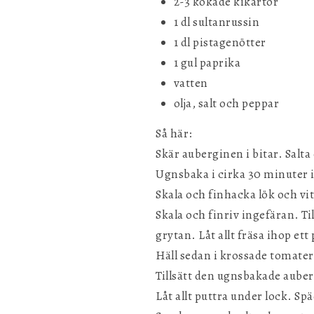
2-3 kokade kikärtor
1 dl sultanrussin
1 dl pistagenötter
1 gul paprika
vatten
olja, salt och peppar
Så här:
Skär auberginen i bitar. Salta 
Ugnsbaka i cirka 30 minuter i
Skala och finhacka lök och vi
Skala och finriv ingefäran. T
grytan. Låt allt fräsa ihop ett
Häll sedan i krossade tomater,
Tillsätt den ugnsbakade aube
Låt allt puttra under lock. S