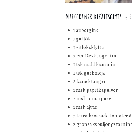
Marockansk kikärtsgryta
, 4-6
1 aubergine
1 gul lök
1 vitlöksklyfta
2 cm färsk ingefära
1 tsk mald kummin
1 tsk gurkmeja
2 kanelstänger
1 msk paprikapulver
2 msk tomatpuré
1 msk ajvar
2 tetra krossade tomater à
2 grönsaksbuljongstärnin