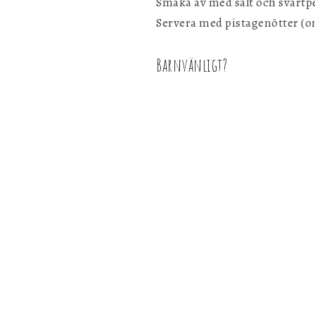
Smaka av med salt och svartp
Servera med pistagenötter (o
Barnvänligt?