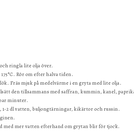
och ringla lite olja över.
 175°C. Rör om efter halva tiden.
tlök. Fräs mjuk på medelvärme i en gryta med lite olja.
illsätt den tillsammans med saffran, kummin, kanel, paprik
 par minuter.
 1-2 dl vatten, buljongtärningar, kikärtor och russin.
rginen.
päd med mer vatten efterhand om grytan blir för tjock.