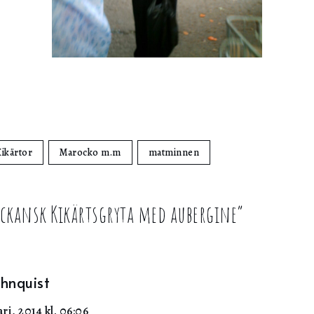
ikärtor
Marocko m.m
matminnen
ckansk Kikärtsgryta med aubergine
”
hnquist
ri, 2014 kl. 06:06