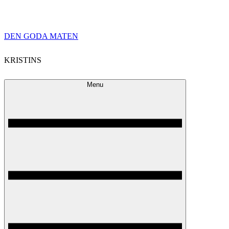
Skip
DEN GODA MATEN
to
KRISTINS
content
Menu