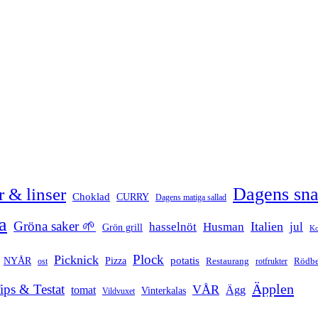
Dagens sn
 & linser
Choklad
CURRY
Dagens matiga sallad
a
Gröna saker 🌱
Italien
hasselnöt
Husman
jul
Grön grill
Ko
Plock
Picknick
potatis
Pizza
NYÅR
Restaurang
ost
rotfrukter
Rödbe
Äpplen
ips & Testat
VÅR
tomat
Ägg
Vinterkalas
Vildvuxet