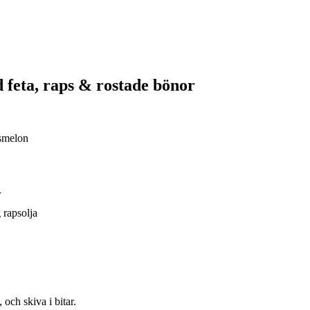
 feta, raps & rostade bönor
gsmelon
r
 rapsolja
 och skiva i bitar.