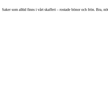
feta,
raps
Saker som alltid finns i vårt skafferi – rostade bönor och frön. Bra, nöt
&
rostade
bönor