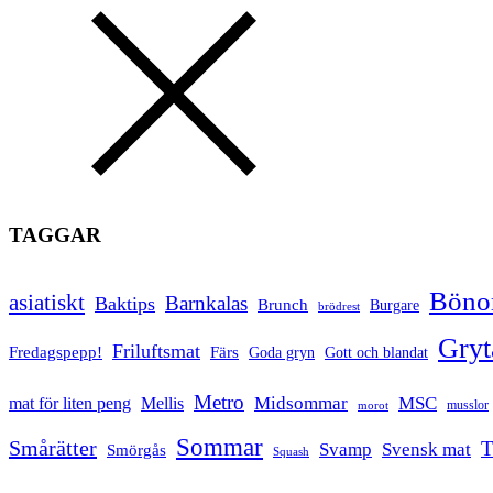
TAGGAR
Bönor
asiatiskt
Barnkalas
Baktips
Brunch
Burgare
brödrest
Gryt
Friluftsmat
Fredagspepp!
Färs
Goda gryn
Gott och blandat
Metro
Midsommar
MSC
mat för liten peng
Mellis
musslor
morot
Sommar
Smårätter
T
Svamp
Svensk mat
Smörgås
Squash