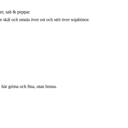
r, salt & peppar.
r skål och smula över ost och strö över sojabönor.
så här gröna och fina, utan bruna.