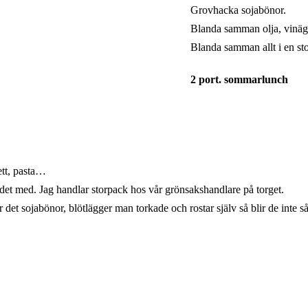
Grovhacka sojabönor.
Blanda samman olja, vinäge
Blanda samman allt i en sto
2 port. sommarlunch
ett, pasta…
t det med. Jag handlar storpack hos vår grönsakshandlare på torget.
 är det sojabönor, blötlägger man torkade och rostar själv så blir de inte 