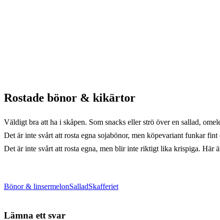
Rostade bönor & kikärtor
Väldigt bra att ha i skåpen. Som snacks eller strö över en sallad, omel
Det är inte svårt att rosta egna sojabönor, men köpevariant funkar fin
Det är inte svårt att rosta egna, men blir inte riktigt lika krispiga. Här
Bönor & linser
melon
Sallad
Skafferiet
Lämna ett svar