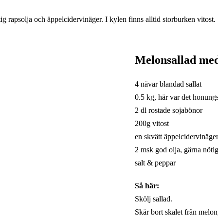
ig rapsolja och äppelcidervinäger. I kylen finns alltid storburken vitost.
Melonsallad med
4 nävar blandad sallat
0.5 kg, här var det honun
2 dl rostade sojabönor
200g vitost
en skvätt äppelcidervinäge
2 msk god olja, gärna nötig
salt & peppar
Så här:
Skölj sallad.
Skär bort skalet från melon,