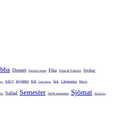
abba
Dessert
Fika
fredag
Form & Träning
Favorit i repris
lax
kryddor
Kål
Långpanna
rv
KRUT
Mat.se
Lata dagar
Sjömat
Semester
Sallad
ta
Sill & strömming
Skafferiet