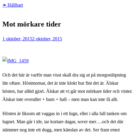
❧ Hållbart
Home
❧
Mot mörkare tider
Hållbart
Mot
1 oktober, 2015
2 oktober, 2015
mörkare
tider
Och det här är varför man visst skall dra sig ut på morgonlöpning
lite oftare. Höstmornar, det är inte klokt hur fint det är. Älskar
hösten, har alltid gjort. Älskar att vi går mot mörkare tider och vinter.
Älskar inte overaller + barn + hall – men man kan inte få allt.
Hösten är liksom att vaggas in i ett lugn, eller i alla fall tanken om
lugnet. Man går i ide, tar kortare dagar, sover mer….och det där
stämmer nog inte ett dugg, men känslan av det. Ser fram emot