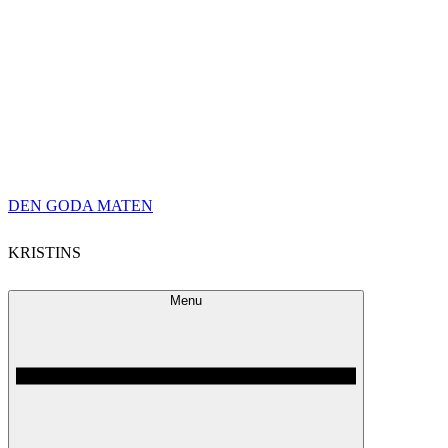
Skip
DEN GODA MATEN
to
KRISTINS
content
Menu