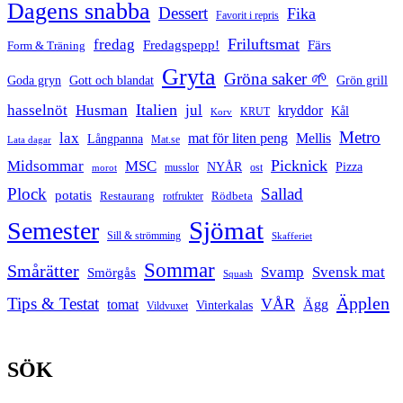
Dagens snabba
Dessert
Fika
Favorit i repris
Friluftsmat
fredag
Fredagspepp!
Färs
Form & Träning
Gryta
Gröna saker 🌱
Goda gryn
Gott och blandat
Grön grill
Italien
hasselnöt
Husman
jul
kryddor
Kål
Korv
KRUT
Metro
lax
mat för liten peng
Mellis
Långpanna
Mat.se
Lata dagar
Picknick
Midsommar
MSC
Pizza
NYÅR
musslor
ost
morot
Plock
Sallad
potatis
Restaurang
rotfrukter
Rödbeta
Sjömat
Semester
Sill & strömming
Skafferiet
Sommar
Smårätter
Svamp
Svensk mat
Smörgås
Squash
Äpplen
Tips & Testat
VÅR
tomat
Ägg
Vinterkalas
Vildvuxet
SÖK