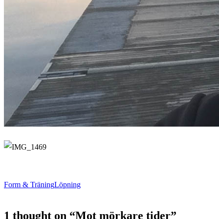
Form & Träning
Löpning
1 thought on “
Mot mörkare tider
”