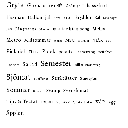
Gryta
Gröna saker 🌱
hasselnöt
Grön grill
Italien
Husman
jul
kryddor
Kål
KRUT
Korv
Lata dagar
lax
mat för liten peng
Mellis
Långpanna
Mat.se
Metro
Midsommar
MSC
NYÅR
ost
musslor
morot
Picknick
Plock
potatis
Pizza
Restaurang
rotfrukter
Semester
Sallad
Rödbeta
Sill & strömming
Sjömat
Smårätter
Smörgås
Skafferiet
Sommar
Svensk mat
Svamp
Squash
Tips & Testat
VÅR
tomat
Ägg
Vinterkalas
Vildvuxet
Äpplen