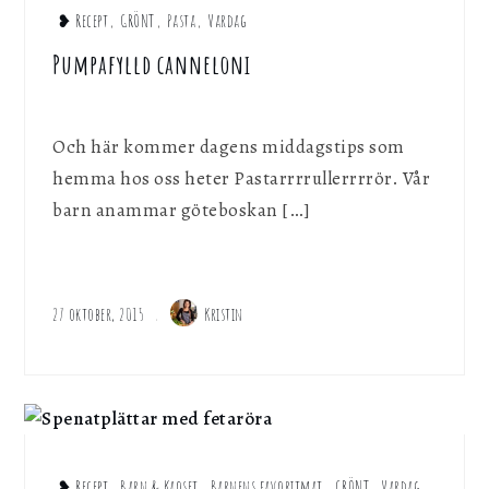
❥ Recept
,
GRÖNT
,
Pasta
,
Vardag
Pumpafylld canneloni
Och här kommer dagens middagstips som
hemma hos oss heter Pastarrrrullerrrrör. Vår
barn anammar göteboskan […]
27 oktober, 2015
Kristin
❥ Recept
,
Barn & Kaoset
,
Barnens favoritmat
,
GRÖNT
,
Vardag