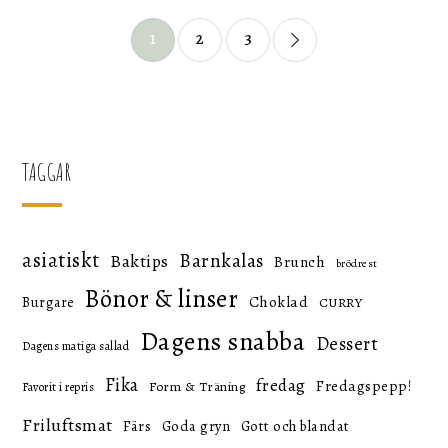
Sidnumrering
1
2
3
för
inlägg
TAGGAR
asiatiskt
Barnkalas
Baktips
Brunch
brödrest
Bönor & linser
Choklad
Burgare
CURRY
Dagens snabba
Dessert
Dagens matiga sallad
Fika
fredag
Fredagspepp!
Form & Träning
Favorit i repris
Friluftsmat
Färs
Goda gryn
Gott och blandat