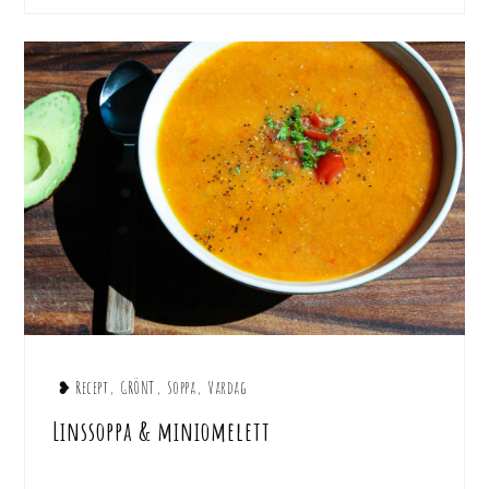
❥ Recept
,
GRÖNT
,
Soppa
,
Vardag
Linssoppa & miniomelett