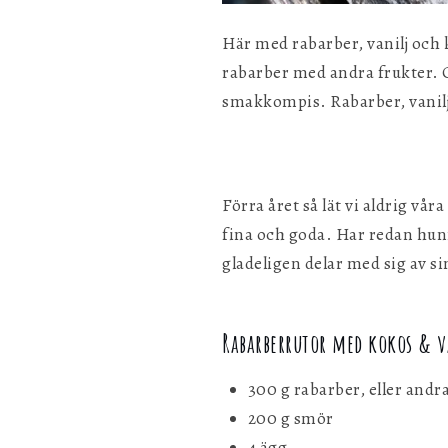
Här med rabarber, vanilj och
rabarber med andra frukter. G
smakkompis. Rabarber, vanilj
Förra året så lät vi aldrig vå
fina och goda. Har redan hun
gladeligen delar med sig av si
Rabarberrutor med kokos & v
300 g rabarber, eller andr
200 g smör
4 ägg