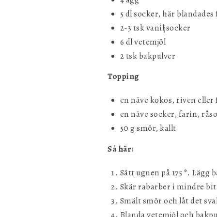
5 dl socker, här blandades 
2-3 tsk vaniljsocker
6 dl vetemjöl
2 tsk bakpulver
Topping
en näve kokos, riven eller 
en näve socker, farin, råso
50 g smör, kallt
Så här:
Sätt ugnen på 175 °. Lägg 
Skär rabarber i mindre bit
Smält smör och låt det sva
Blanda vetemjöl och bakpul