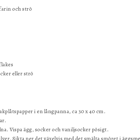
farin och strö
flakes
cker eller strö
bakplåtspapper i en långpanna, ca 30 x 40 cm.
ar.
lna. Vispa ägg, socker och vaniljsocker pösigt.
ver. Sikta ner det växelvis med det smälta smöret i äggsmete