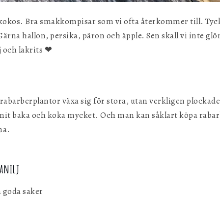
 kokos. Bra smakkompisar som vi ofta återkommer till. Tyc
ärna hallon, persika, päron och äpple. Sen skall vi inte gl
 och lakrits
❤︎
ra rabarberplantor växa sig för stora, utan verkligen plockad
nit baka och koka mycket. Och man kan såklart köpa rabar
na.
anilj
a goda saker