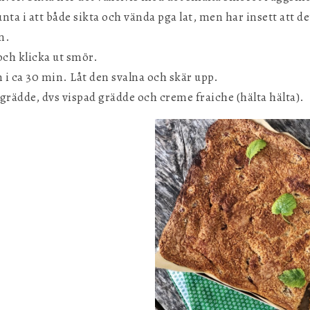
unta i att både sikta och vända pga lat, men har insett att de
n.
ch klicka ut smör.
i ca 30 min. Låt den svalna och skär upp.
grädde, dvs vispad grädde och creme fraiche (hälta hälta).