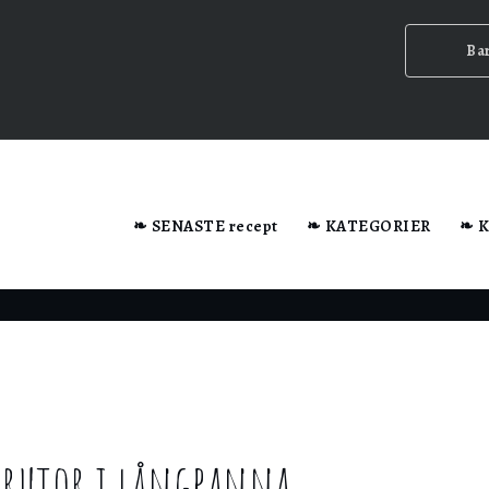
Ba
dator när du besöker webbplatsen.
❧ SENASTE recept
❧ KATEGORIER
❧ 
n ska
srutor i långpanna
ig