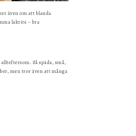
ker även om att blanda
ömma lakrits – bra
e allteftersom. Så späda, små,
ber, men tror även att många