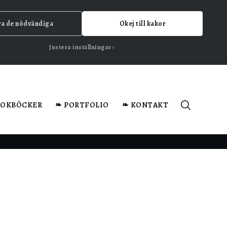
ra de nödvändiga
Okej till kakor
Justera inställningar
KOKBÖCKER
❧ PORTFOLIO
❧ KONTAKT