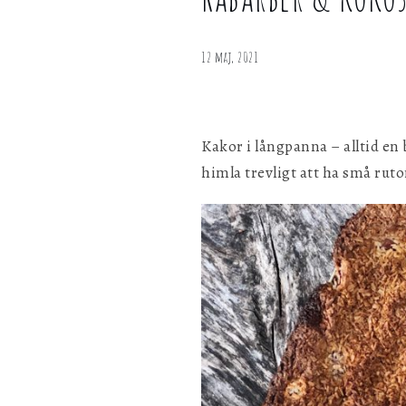
bär
personligen med hjälp av dessa uppgifter.
Rabarber
&
12 maj, 2021
Marknadsföring
kokosrutor
Genom att dela ditt surfbeteende på vår webbplats kan vi ge di
i
personligt innehåll och erbjudanden.
långpanna
Kakor i långpanna – alltid en 
himla trevligt att ha små ruto