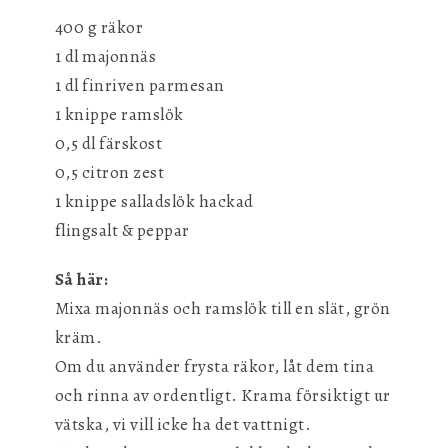
400 g räkor
1 dl majonnäs
1 dl finriven parmesan
1 knippe ramslök
0,5 dl färskost
0,5 citron zest
1 knippe salladslök hackad
flingsalt & peppar
Så här:
Mixa majonnäs och ramslök till en slät, grön
kräm.
Om du använder frysta räkor, låt dem tina
och rinna av ordentligt. Krama försiktigt ur
vätska, vi vill icke ha det vattnigt.