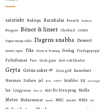
asiatiskt
Barnkalas
Baktips
Brunch
brödrest
Bönor & linser
Choklad
Burgare
CURRY
Dagens snabba
Dessert
Dagens matiga sallad
Fika
fredag
Fredagspepp!
Form & Träning
Favorit i repris
Friluftsmat
Färs
Goda gryn
Gott och blandat
Gryta
Gröna saker 🌱
hasselnöt
Grön grill
Italien
Husman
jul
kryddor
Kål
KRUT
Korv
Lata dagar
lax
mat för liten peng
Mellis
Långpanna
Mat.se
Metro
Midsommar
MSC
NYÅR
ost
musslor
morot