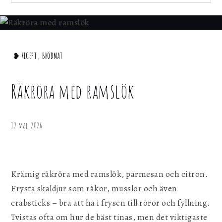
för att webbplatsen ska fungera.
for:
Statistik
För att kunna förbättra webbplatsen, dess
Home
❥ RECEPT
,
BRÖDMAT
information och funktionalitet vill vi samla in
statistik. Vi kan inte identifiera dig
❥
personligen med hjälp av dessa uppgifter.
Recept
Räkröra med ramslök
Räkröra
Marknadsföring
med
ramslök
Genom att dela ditt surfbeteende på vår
12 maj, 2026
webbplats kan vi ge dig personligt innehåll
och erbjudanden.
Krämig räkröra med ramslök, parmesan och citron.
Spara inställningar
Frysta skaldjur som räkor, musslor och även
crabsticks – bra att ha i frysen till röror och fyllning.
Tvistas ofta om hur de bäst tinas, men det viktigaste