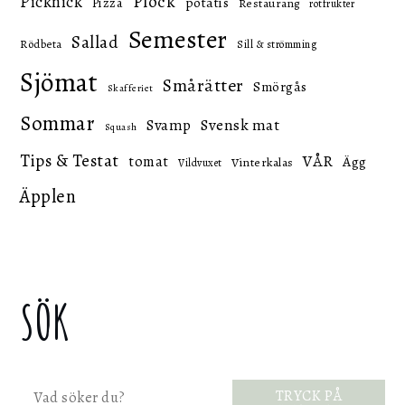
Picknick
Plock
potatis
Pizza
Restaurang
rotfrukter
Semester
Sallad
Rödbeta
Sill & strömming
Sjömat
Smårätter
Smörgås
Skafferiet
Sommar
Svensk mat
Svamp
Squash
Tips & Testat
VÅR
tomat
Ägg
Vinterkalas
Vildvuxet
Äpplen
SÖK
Sök
TRYCK PÅ