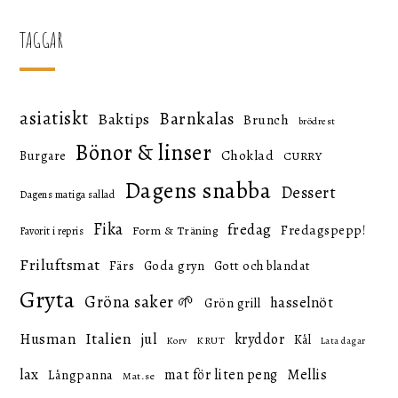
TAGGAR
asiatiskt
Barnkalas
Baktips
Brunch
brödrest
Bönor & linser
Choklad
Burgare
CURRY
Dagens snabba
Dessert
Dagens matiga sallad
Fika
fredag
Fredagspepp!
Form & Träning
Favorit i repris
Friluftsmat
Färs
Goda gryn
Gott och blandat
Gryta
Gröna saker 🌱
hasselnöt
Grön grill
Italien
Husman
jul
kryddor
Kål
KRUT
Korv
Lata dagar
lax
mat för liten peng
Mellis
Långpanna
Mat.se