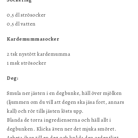
0,5 dl strösocker
0,5 dl vatten
Kardemummasocker
2 tsk nystött kardemumma
1 msk strösocker
Deg:
Smula ner jästen i en degbunke, häll över mjölken
(ljummen om du vill att degen ska jäsa fort, annars
kall) och rör tills jästen lösts upp.
Blanda de torra ingredienserna och häll allt i
degbunken. Klicka även ner det mjuka smöret.
Arbeta ihop till en deg och knåda den ordentligt,