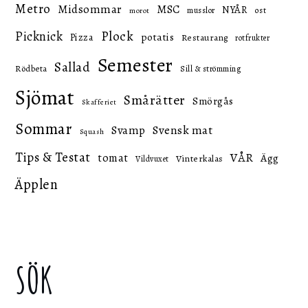
Metro
Midsommar
MSC
NYÅR
ost
musslor
morot
Picknick
Plock
potatis
Pizza
Restaurang
rotfrukter
Semester
Sallad
Rödbeta
Sill & strömming
Sjömat
Smårätter
Smörgås
Skafferiet
Sommar
Svensk mat
Svamp
Squash
Tips & Testat
VÅR
tomat
Ägg
Vinterkalas
Vildvuxet
Äpplen
SÖK