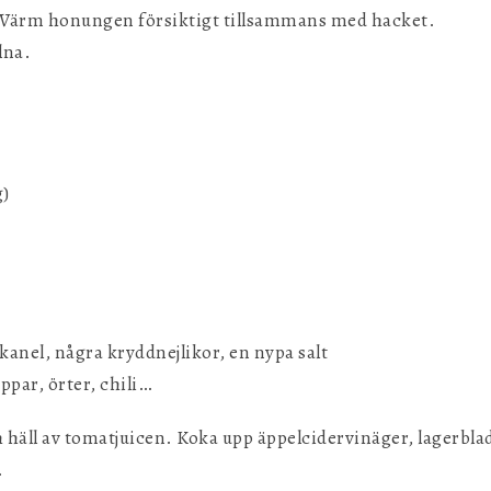
. Värm honungen försiktigt tillsammans med hacket.
lna.
g)
kanel, några kryddnejlikor, en nypa salt
ppar, örter, chili…
äll av tomatjuicen. Koka upp äppelcidervinäger, lagerblad
.