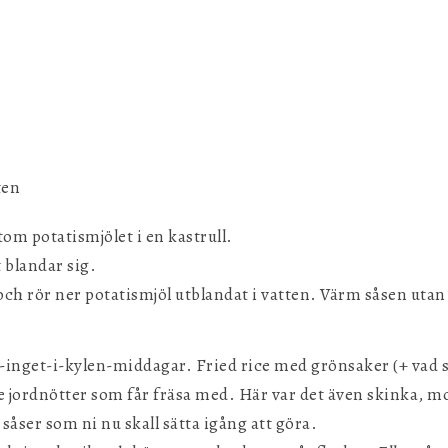
ten
tom potatismjölet i en kastrull.
t blandar sig.
 och rör ner potatismjöl utblandat i vatten. Värm såsen utan
s-inget-i-kylen-middagar. Fried rice med grönsaker (+ vad 
te jordnötter som får fräsa med. Här var det även skinka, m
a såser som ni nu skall sätta igång att göra.