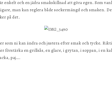
är enkelt och en jädra smakskillnad att göra egen. Som vanl
illigare, man kan reglera både sockermängd och smaken. Det
ker på det.
som ni kan ändra och justera efter smak och tycke. Riktig 
r förstärka en grillsås, en glace, i grytan, i soppan, i en ka
acka, paj….