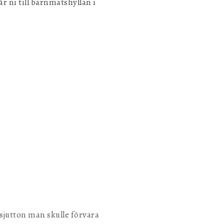
r ni till barnmatshyllan i
 sjutton man skulle förvara