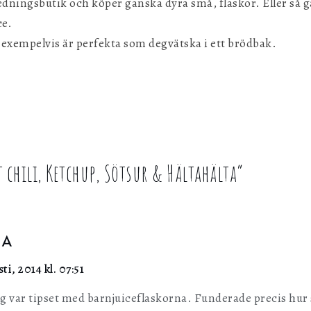
redningsbutik och köper ganska dyra små, flaskor. Eller så gå
ce.
m exempelvis är perfekta som degvätska i ett brödbak.
 chili, Ketchup, Sötsur & Hältahälta
”
 A
ti, 2014 kl. 07:51
ägg var tipset med barnjuiceflaskorna. Funderade precis hur