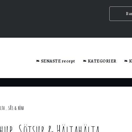
Ba
dator när du besöker webbplatsen.
❧ SENASTE recept
❧ KATEGORIER
❧ 
n ska
YLTA
,
SÅS & RÖRA
chup, Sötsur & Hältahälta
ig