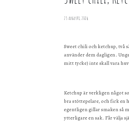
Sweet
personligen med hjälp av dessa uppgifter.
chili,
Ketchup,
23 augusti, 2014
Marknadsföring
Sötsur &
Genom att dela ditt surfbeteende på vår webbplats kan vi ge di
Hältahälta
personligt innehåll och erbjudanden.
Sweet chili och ketchup, två s
använder dem dagligen. Ungefä
mitt tycke) inte skall vara h
Ketchup är verkligen något so
bra stöttepelare, och fick en 
egentligen gillar smaken så myc
ytterligare en sak. Får välja sj