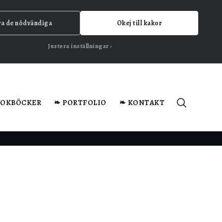
ra de nödvändiga
Okej till kakor
Justera inställningar
KOKBÖCKER
❧ PORTFOLIO
❧ KONTAKT