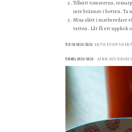
Tillsätt tomaterna, tomatp
inte bränner i botten. Ta 
Mixa slätt i matberedare el
vatten. Låt få ett uppkok o
Och en hälta/hälta
-hälften ketchup och hälft
Krämig hälta/hälta
– då man även blandar ne