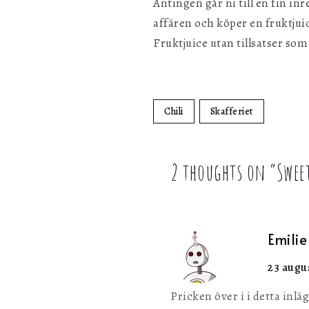
Antingen går ni till en fin in
affären och köper en fruktjui
Fruktjuice utan tillsatser so
Chili
Skafferiet
2 thoughts on “
Sweet
Emilie
23 augus
Pricken över i i detta inl