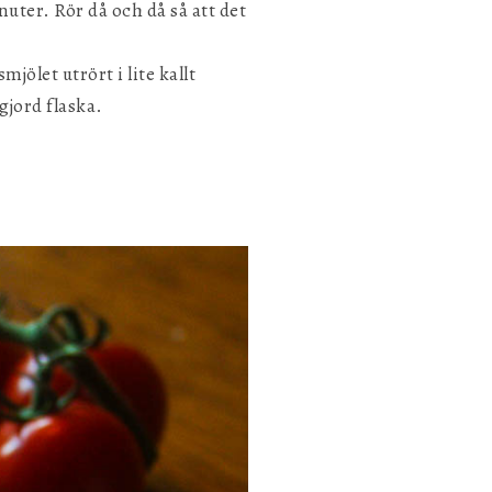
uter. Rör då och då så att det
jölet utrört i lite kallt
gjord flaska.