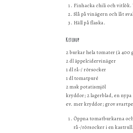
Finhacka chili och vitlök
Slå på vinägern och låt sva
Häll på flaska.
Ketchup
2 burkar hela tomater (à 400 
2 dl äppelcidervinäger
1 dl rå-/ rörsocker
1 dl tomatpuré
2 msk potatismjöl
kryddor; 2 lagerblad, en nypa 
ev. mer kryddor; grov svartpe
Öppna tomatburkarna och h
rå-/rörsocker i en kastrull