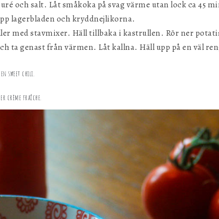
uré och salt. Låt småkoka på svag värme utan lock ca 45 min
upp lagerbladen och kryddnejlikorna.
ler med stavmixer. Häll tillbaka i kastrullen. Rör ner potatism
ch ta genast från värmen. Låt kallna. Häll upp på en väl ren
en sweet chili.
r crème fraîche.