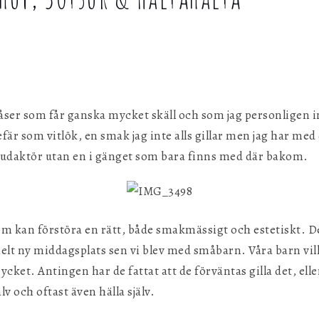
g
åser som får ganska mycket skäll och som jag personligen in
r som vitlök, en smak jag inte alls gillar men jag har med d
uvudaktör utan en i gänget som bara finns med där bakom.
m kan förstöra en rätt, både smakmässigt och estetiskt. D
helt ny middagsplats sen vi blev med småbarn. Våra barn vill
ket. Antingen har de fattat att de förväntas gilla det, eller s
älv och oftast även hälla själv.