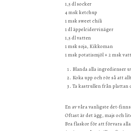
1,5 dl socker
4 msk ketchup
1 msk sweet chili
1 dl äppelcidervinäger
1,5 dl vatten
1 msk soja, Kikkoman
1 msk potatismjöl + 2 msk vat
Blanda alla ingredienser u
Koka upp och rör så att all
Ta kastrullen från plattan
En av våra vanligste det-finn
Oftast är det ägg, majs och li
Bra flaskor för att förvara all