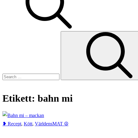
Search
for:
Etikett:
bahn mi
Home
bahn
mi
❥ Recept
,
Kött
,
VärldensMAT ☮︎