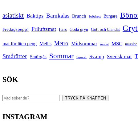
Bönor
asiatiskt
Barnkalas
Baktips
Brunch
Burgare
brödrest
Gryt
Friluftsmat
Fredagspepp!
Färs
Goda gryn
Gott och blandat
Metro
Midsommar
MSC
mat för liten peng
Mellis
musslor
morot
Sommar
Smårätter
T
Svamp
Svensk mat
Smörgås
Squash
SÖK
TRYCK PÅ KNAPPEN
Sök
INSTAGRAM