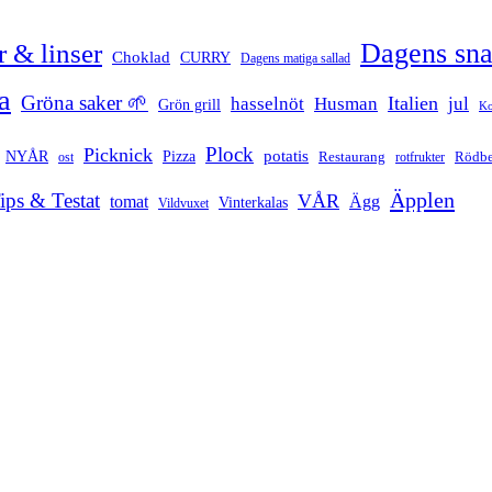
Dagens sn
 & linser
Choklad
CURRY
Dagens matiga sallad
a
Gröna saker 🌱
Italien
hasselnöt
Husman
jul
Grön grill
Ko
Plock
Picknick
potatis
Pizza
NYÅR
Restaurang
ost
rotfrukter
Rödbe
Äpplen
ips & Testat
VÅR
tomat
Ägg
Vinterkalas
Vildvuxet