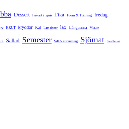
abba
Dessert
Fika
fredag
Form & Träning
Favorit i repris
lax
kryddor
Kål
Långpanna
rv
KRUT
Mat.se
Lata dagar
Sjömat
Semester
Sallad
ta
Sill & strömming
Skafferiet