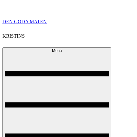
Skip
DEN GODA MATEN
to
KRISTINS
content
Menu