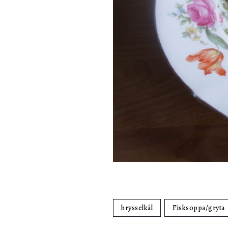
brysselkål
Fisksoppa/gryta