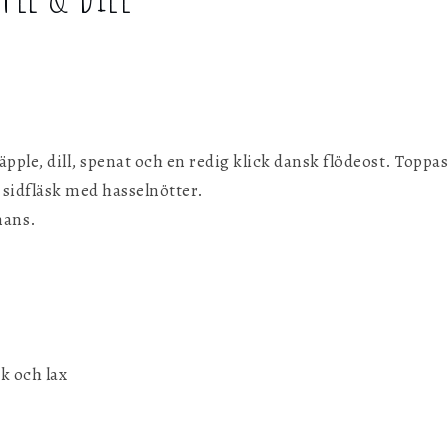
g
äpple, dill, spenat och en redig klick dansk flödeost. Topp
 sidfläsk med hasselnötter.
mans.
sk och lax