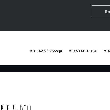
Ba
dator när du besöker webbplatsen.
❧ SENASTE recept
❧ KATEGORIER
❧ 
n ska
ple & dill
ig