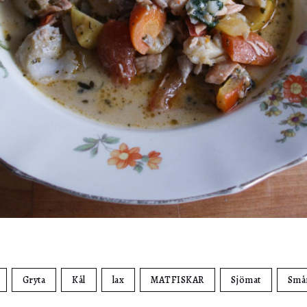
Gryta
Kål
lax
MATFISKAR
Sjömat
Smår