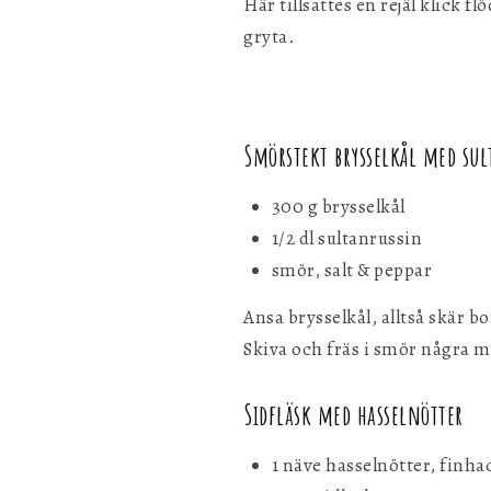
Här tillsattes en rejäl klick
gryta.
Smörstekt brysselkål med su
300 g brysselkål
1/2 dl sultanrussin
smör, salt & peppar
Ansa brysselkål, alltså skär b
Skiva och fräs i smör några 
Sidfläsk med hasselnötter
1 näve hasselnötter, finh