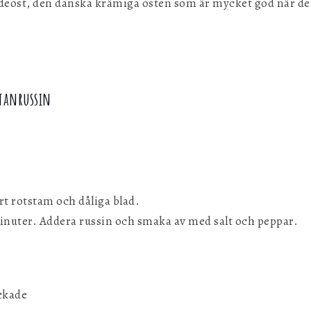
 flödeost, den danska krämiga osten som är mycket god när de
ltanrussin
ort rotstam och dåliga blad.
minuter. Addera russin och smaka av med salt och peppar.
ackade