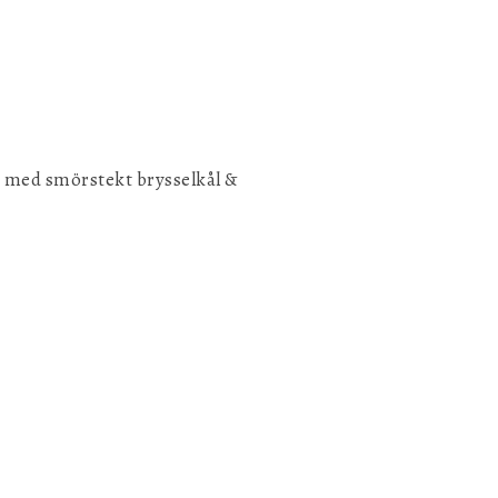
as med smörstekt brysselkål &
Spara inställningar