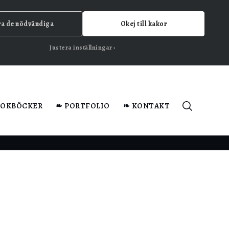
ra de nödvändiga
Okej till kakor
Justera inställningar
KOKBÖCKER
❧ PORTFOLIO
❧ KONTAKT