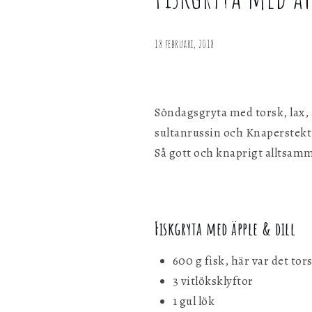
med
personligen med hjälp av dessa uppgifter.
äpple &
dill
18 februari, 2018
Marknadsföring
Genom att dela ditt surfbeteende på vår webbplats kan vi ge di
personligt innehåll och erbjudanden.
Söndagsgryta med torsk, lax, 
sultanrussin och Knaperstekt
Så gott och knaprigt alltsam
Fiskgryta med äpple & dill
600 g fisk, här var det tor
3 vitlöksklyftor
1 gul lök