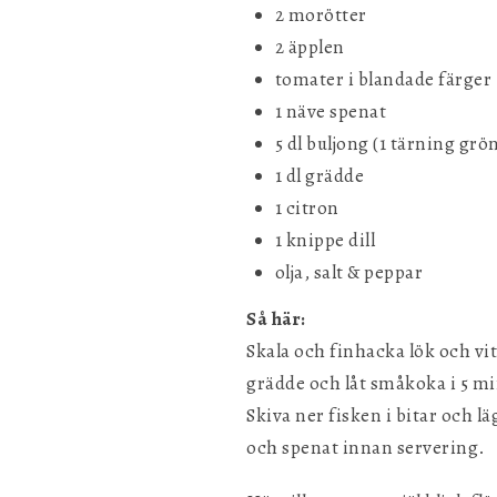
2 morötter
2 äpplen
tomater i blandade färger
1 näve spenat
5 dl buljong (1 tärning grö
1 dl grädde
1 citron
1 knippe dill
olja, salt & peppar
Så här:
Skala och finhacka lök och vitl
grädde och låt småkoka i 5 mi
Skiva ner fisken i bitar och lä
och spenat innan servering.