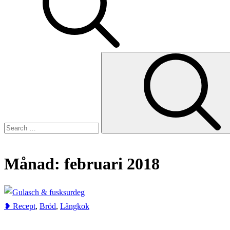
Search
for:
Månad:
februari 2018
Home
2018
februari
❥ Recept
,
Bröd
,
Långkok