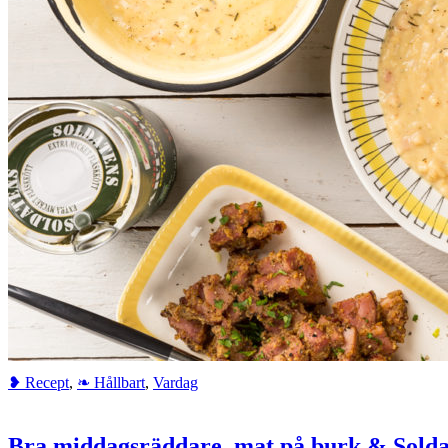
❥ Recept
,
❧ Hållbart
,
Vardag
Bra middagsräddare, mat på burk & Solda