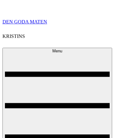
Skip
DEN GODA MATEN
to
KRISTINS
content
Menu