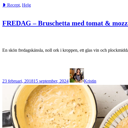
❥ Recept
,
Helg
FREDAG – Bruschetta med tomat & mozza
En skön fredagskänsla, noll ork i kroppen, ett glas vin och plockmidd
23 februari, 2018
15 september, 2024
Kristin