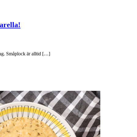
rella!
ag. Småplock är alltid […]