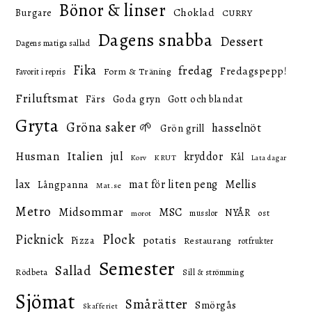
Bönor & linser
Choklad
Burgare
CURRY
Dagens snabba
Dessert
Dagens matiga sallad
Fika
fredag
Fredagspepp!
Form & Träning
Favorit i repris
Friluftsmat
Färs
Goda gryn
Gott och blandat
Gryta
Gröna saker 🌱
hasselnöt
Grön grill
Italien
Husman
jul
kryddor
Kål
KRUT
Korv
Lata dagar
lax
mat för liten peng
Mellis
Långpanna
Mat.se
Metro
Midsommar
MSC
NYÅR
ost
musslor
morot
Picknick
Plock
potatis
Pizza
Restaurang
rotfrukter
Semester
Sallad
Rödbeta
Sill & strömming
Sjömat
Smårätter
Smörgås
Skafferiet