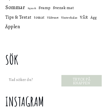
Sommar
Svensk mat
Svamp
Squash
Tips & Testat
VÅR
tomat
Ägg
Vinterkalas
Vildvuxet
Äpplen
SÖK
Sök
TRYCK PÅ
KNAPPEN
INSTAGRAM