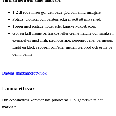
Vill man göra den ännu matigare:
1-2 dl röda linser gör den både god och ännu matigare.
Potatis, blomkål och palsternacka är gott att mixa med.
Toppa med rostade nötter eller kanske kokosbacon.
Gör en kall creme på färskost eller crème fraîche och smaksätt
exempelvis med chili, jordnötssmör, pepparrot eller parmesan.
Lägg en klick i soppan och/eller mellan två bröd och grilla på
dem i panna.
Dagens snabba
morot
Vitlök
Lämna ett svar
Din e-postadress kommer inte publiceras.
Obligatoriska fält är
märkta
*