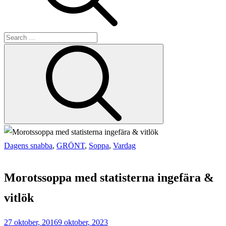
Search
Search
for:
Dagens snabba
,
GRÖNT
,
Soppa
,
Vardag
Home
Soppa
Morotssoppa med statisterna ingefära &
Morotssoppa
med
vitlök
statisterna
ingefära
27 oktober, 2016
9 oktober, 2023