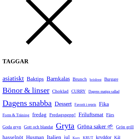
TAGGAR
asiatiskt
Barnkalas
Baktips
Brunch
Burgare
brödrest
Bönor & linser
Choklad
CURRY
Dagens matiga sallad
Dagens snabba
Dessert
Fika
Favorit i repris
Friluftsmat
fredag
Fredagspepp!
Färs
Form & Träning
Gryta
Gröna saker 🌱
Goda gryn
Gott och blandat
Grön grill
Italien
hasselnöt
Husman
jul
kryddor
Kål
Korv
KRUT