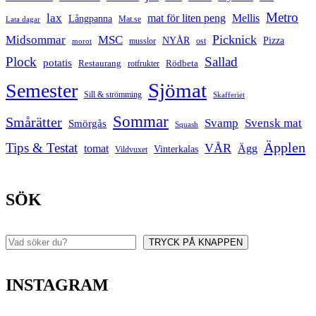
Metro
lax
mat för liten peng
Mellis
Långpanna
Mat.se
Lata dagar
Picknick
Midsommar
MSC
Pizza
NYÅR
musslor
ost
morot
Plock
Sallad
potatis
Restaurang
rotfrukter
Rödbeta
Sjömat
Semester
Sill & strömming
Skafferiet
Sommar
Smårätter
Svamp
Svensk mat
Smörgås
Squash
Äpplen
Tips & Testat
VÅR
tomat
Ägg
Vinterkalas
Vildvuxet
SÖK
TRYCK PÅ KNAPPEN
Sök
INSTAGRAM