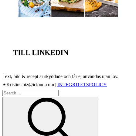
TILL LINKEDIN
Text, bild & recept är skyddade och får ej användas utan lov.
❧Kristins.biz@icloud.com |
INTEGRITETSPOLICY
Search
Search
for: