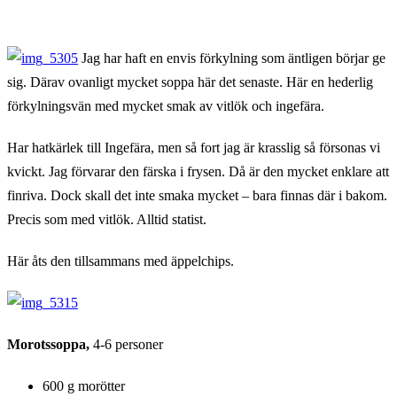
&
vitlök
Jag har haft en envis förkylning som äntligen börjar ge
sig. Därav ovanligt mycket soppa här det senaste. Här en hederlig
förkylningsvän med mycket smak av vitlök och ingefära.
Har hatkärlek till Ingefära, men så fort jag är krasslig så försonas vi
kvickt. Jag förvarar den färska i frysen. Då är den mycket enklare att
finriva. Dock skall det inte smaka mycket – bara finnas där i bakom.
Precis som med vitlök. Alltid statist.
Här åts den tillsammans med äppelchips.
Morotssoppa,
4-6 personer
600 g morötter