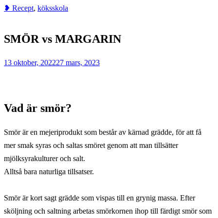
❥ Recept
,
köksskola
Home
❥
SMÖR vs MARGARIN
Recept
SMÖR
13 oktober, 2022
27 mars, 2023
vs
MARGARIN
Vad är smör
?
Smör är en mejeriprodukt som består av kärnad grädde, för att få
mer smak syras och saltas smöret genom att man tillsätter
mjölksyrakulturer och salt.
Alltså bara naturliga tillsatser.
Smör är kort sagt grädde som vispas till en grynig massa. Efter
sköljning och saltning arbetas smörkornen ihop till färdigt smör som