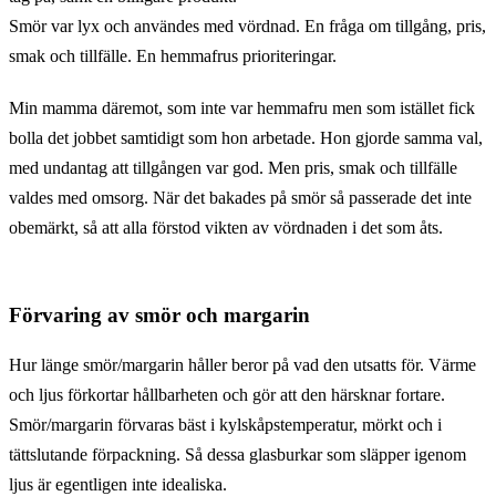
Smör var lyx och användes med vördnad. En fråga om tillgång, pris,
smak och tillfälle. En hemmafrus prioriteringar.
Min mamma däremot, som inte var hemmafru men som istället fick
bolla det jobbet samtidigt som hon arbetade. Hon gjorde samma val,
med undantag att tillgången var god. Men pris, smak och tillfälle
valdes med omsorg. När det bakades på smör så passerade det inte
obemärkt, så att alla förstod vikten av vördnaden i det som åts.
Förvaring av smör och margarin
Hur länge smör/margarin håller beror på vad den utsatts för. Värme
och ljus förkortar hållbarheten och gör att den härsknar fortare.
Smör/margarin förvaras bäst i kylskåpstemperatur, mörkt och i
tättslutande förpackning. Så dessa glasburkar som släpper igenom
ljus är egentligen inte idealiska.