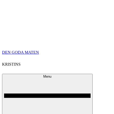
Skip
DEN GODA MATEN
to
KRISTINS
content
Menu