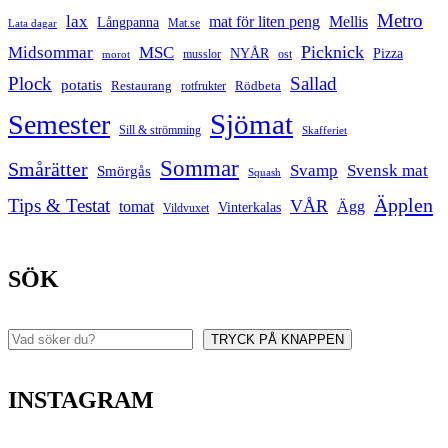
Metro
lax
mat för liten peng
Mellis
Långpanna
Mat.se
Lata dagar
Picknick
Midsommar
MSC
Pizza
NYÅR
musslor
ost
morot
Plock
Sallad
potatis
Restaurang
rotfrukter
Rödbeta
Sjömat
Semester
Sill & strömming
Skafferiet
Sommar
Smårätter
Svamp
Svensk mat
Smörgås
Squash
Äpplen
Tips & Testat
VÅR
tomat
Ägg
Vinterkalas
Vildvuxet
SÖK
TRYCK PÅ KNAPPEN
Sök
INSTAGRAM