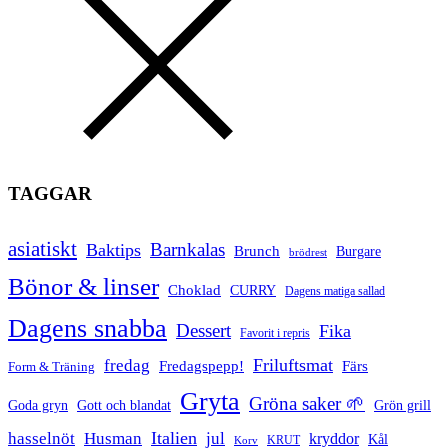
TAGGAR
asiatiskt
Barnkalas
Baktips
Brunch
Burgare
brödrest
Bönor & linser
Choklad
CURRY
Dagens matiga sallad
Dagens snabba
Dessert
Fika
Favorit i repris
Friluftsmat
fredag
Fredagspepp!
Färs
Form & Träning
Gryta
Gröna saker 🌱
Goda gryn
Gott och blandat
Grön grill
Italien
hasselnöt
Husman
jul
kryddor
Kål
Korv
KRUT