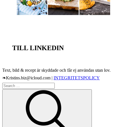
TILL LINKEDIN
Text, bild & recept är skyddade och får ej användas utan lov.
❧Kristins.biz@icloud.com |
INTEGRITETSPOLICY
Search
Search
for: