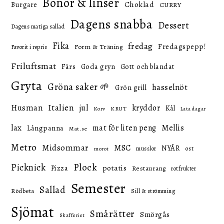
Bönor & linser
Choklad
Burgare
CURRY
Dagens snabba
Dessert
Dagens matiga sallad
Fika
fredag
Fredagspepp!
Form & Träning
Favorit i repris
Friluftsmat
Färs
Goda gryn
Gott och blandat
Gryta
Gröna saker 🌱
hasselnöt
Grön grill
Italien
Husman
jul
kryddor
Kål
KRUT
Korv
Lata dagar
lax
mat för liten peng
Mellis
Långpanna
Mat.se
Metro
Midsommar
MSC
NYÅR
ost
musslor
morot
Picknick
Plock
potatis
Pizza
Restaurang
rotfrukter
Semester
Sallad
Rödbeta
Sill & strömming
Sjömat
Smårätter
Smörgås
Skafferiet