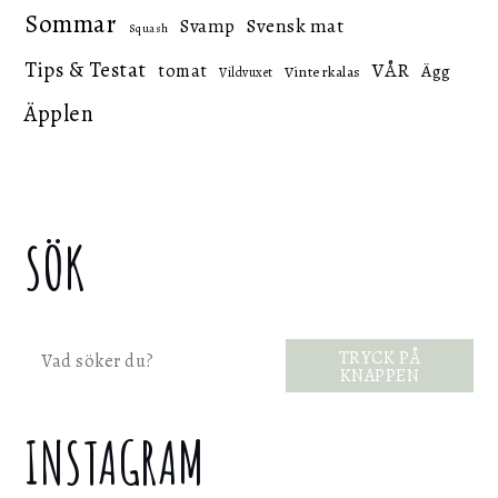
Sommar
Svensk mat
Svamp
Squash
Tips & Testat
VÅR
tomat
Ägg
Vinterkalas
Vildvuxet
Äpplen
SÖK
Sök
TRYCK PÅ
KNAPPEN
INSTAGRAM