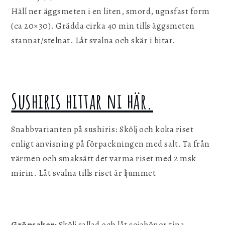
Häll ner äggsmeten i en liten, smord, ugnsfast form
(ca 20×30). Grädda cirka 40 min tills äggsmeten
stannat/stelnat. Låt svalna och skär i bitar.
Sushiris hittar ni här.
Snabbvarianten på sushiris: Skölj och koka riset
enligt anvisning på förpackningen med salt. Ta från
värmen och smaksätt det varma riset med 2 msk
mirin. Låt svalna tills riset är ljummet
Grönsaker:
Skölj sallad och låt sojabönor tina.