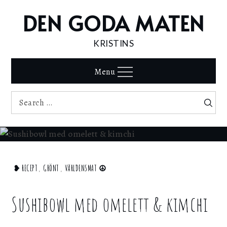
Skip
DEN GODA MATEN
to
content
KRISTINS
Menu
Search
Search
for:
Home
❥ RECEPT
,
GRÖNT
,
VÄRLDENSMAT ☮︎
❥
Recept
Sushibowl med omelett & kimchi
Sushibowl
med