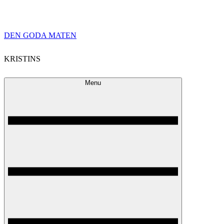
Skip
DEN GODA MATEN
to
KRISTINS
content
Menu