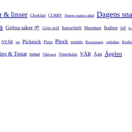
Dagens sn
 & linser
Choklad
CURRY
Dagens matiga sallad
a
Gröna saker 🌱
Italien
hasselnöt
Husman
jul
Grön grill
Ko
Plock
Picknick
potatis
Pizza
NYÅR
Restaurang
ost
rotfrukter
Rödbe
Äpplen
ips & Testat
VÅR
tomat
Ägg
Vinterkalas
Vildvuxet