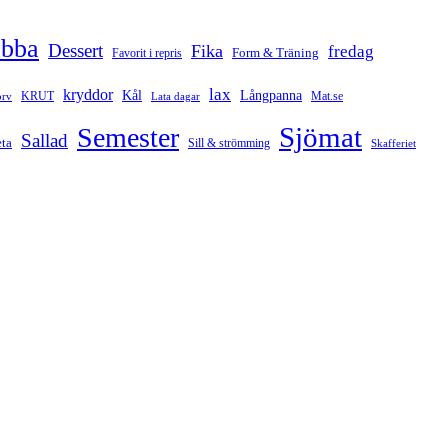
abba
Dessert
Fika
fredag
Form & Träning
Favorit i repris
lax
kryddor
Kål
Långpanna
rv
KRUT
Mat.se
Lata dagar
Sjömat
Semester
Sallad
ta
Sill & strömming
Skafferiet