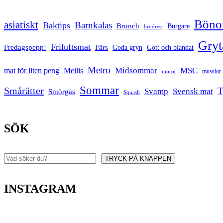
Bönor
asiatiskt
Barnkalas
Baktips
Brunch
Burgare
brödrest
Gryt
Friluftsmat
Fredagspepp!
Färs
Goda gryn
Gott och blandat
Metro
Midsommar
MSC
mat för liten peng
Mellis
musslor
morot
Sommar
Smårätter
T
Svamp
Svensk mat
Smörgås
Squash
SÖK
TRYCK PÅ KNAPPEN
Sök
INSTAGRAM