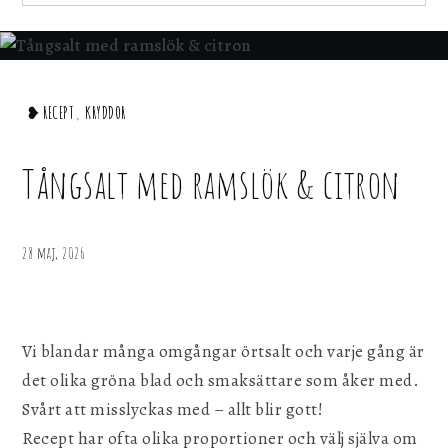
för att webbplatsen ska fungera.
for:
Statistik
För att kunna förbättra webbplatsen, dess
Home
❥ RECEPT
,
KRYDDOR
information och funktionalitet vill vi samla in
statistik. Vi kan inte identifiera dig
Kryddor
personligen med hjälp av dessa uppgifter.
Tångsalt
Tångsalt med ramslök & citron
med
Marknadsföring
ramslök
Genom att dela ditt surfbeteende på vår
& citron
28 maj, 2026
webbplats kan vi ge dig personligt innehåll
och erbjudanden.
Vi blandar många omgångar örtsalt och varje gång är
Spara inställningar
det olika gröna blad och smaksättare som åker med.
Svårt att misslyckas med – allt blir gott!
Recept har ofta olika proportioner och välj själva om