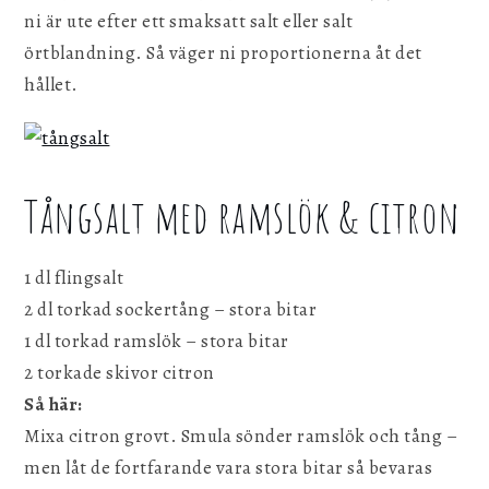
ni är ute efter ett smaksatt salt eller salt
örtblandning. Så väger ni proportionerna åt det
hållet.
Tångsalt med ramslök & citron
1 dl flingsalt
2 dl torkad sockertång – stora bitar
1 dl torkad ramslök – stora bitar
2 torkade skivor citron
Så här:
Mixa citron grovt. Smula sönder ramslök och tång –
men låt de fortfarande vara stora bitar så bevaras