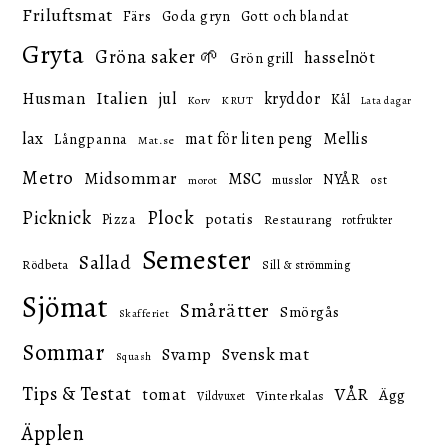
Friluftsmat
Färs
Goda gryn
Gott och blandat
Gryta
Gröna saker 🌱
hasselnöt
Grön grill
Italien
Husman
jul
kryddor
Kål
KRUT
Korv
Lata dagar
lax
mat för liten peng
Mellis
Långpanna
Mat.se
Metro
Midsommar
MSC
NYÅR
ost
musslor
morot
Picknick
Plock
potatis
Pizza
Restaurang
rotfrukter
Semester
Sallad
Rödbeta
Sill & strömming
Sjömat
Smårätter
Smörgås
Skafferiet
Sommar
Svensk mat
Svamp
Squash
Tips & Testat
VÅR
tomat
Ägg
Vinterkalas
Vildvuxet
Äpplen