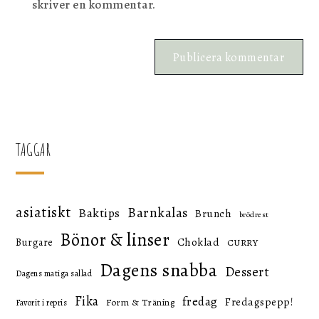
skriver en kommentar.
TAGGAR
asiatiskt
Barnkalas
Baktips
Brunch
brödrest
Bönor & linser
Choklad
Burgare
CURRY
Dagens snabba
Dessert
Dagens matiga sallad
Fika
fredag
Fredagspepp!
Form & Träning
Favorit i repris