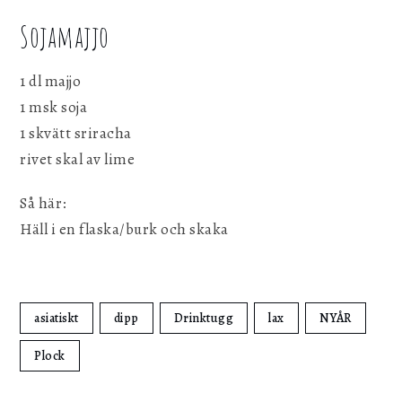
Sojamajjo
1 dl majjo
1 msk soja
1 skvätt sriracha
rivet skal av lime
Så här:
Häll i en flaska/burk och skaka
asiatiskt
dipp
Drinktugg
lax
NYÅR
Plock