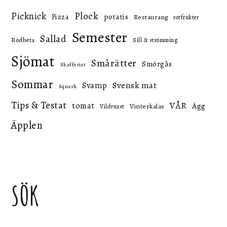
Picknick
Plock
potatis
Pizza
Restaurang
rotfrukter
Semester
Sallad
Rödbeta
Sill & strömming
Sjömat
Smårätter
Smörgås
Skafferiet
Sommar
Svensk mat
Svamp
Squash
Tips & Testat
VÅR
tomat
Ägg
Vinterkalas
Vildvuxet
Äpplen
SÖK