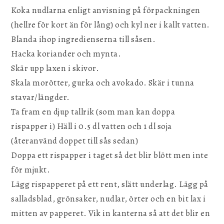
Koka nudlarna enligt anvisning på förpackningen
(hellre för kort än för lång) och kyl ner i kallt vatten.
Blanda ihop ingredienserna till såsen.
Hacka koriander och mynta.
Skär upp laxen i skivor.
Skala morötter, gurka och avokado. Skär i tunna
stavar/längder.
Ta fram en djup tallrik (som man kan doppa
rispapper i) Häll i 0.5 dl vatten och 1 dl soja
(återanvänd doppet till sås sedan)
Doppa ett rispapper i taget så det blir blött men inte
för mjukt.
Lägg rispapperet på ett rent, slätt underlag. Lägg på
salladsblad, grönsaker, nudlar, örter och en bit lax i
mitten av papperet. Vik in kanterna så att det blir en