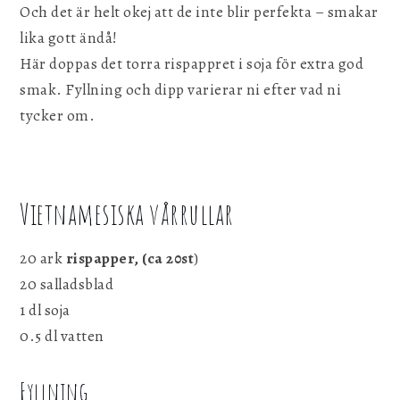
Och det är helt okej att de inte blir perfekta – smakar
lika gott ändå!
Här doppas det torra rispappret i soja för extra god
smak. Fyllning och dipp varierar ni efter vad ni
tycker om.
Vietnamesiska vårrullar
20 ark
rispapper, (ca 20st
)
20 salladsblad
1 dl soja
0.5 dl vatten
Fyllning