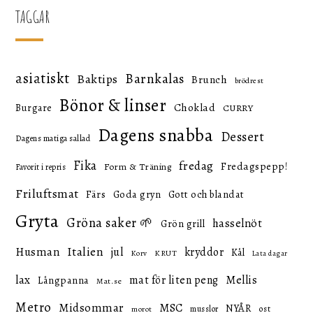
TAGGAR
asiatiskt
Barnkalas
Baktips
Brunch
brödrest
Bönor & linser
Choklad
Burgare
CURRY
Dagens snabba
Dessert
Dagens matiga sallad
Fika
fredag
Fredagspepp!
Form & Träning
Favorit i repris
Friluftsmat
Färs
Goda gryn
Gott och blandat
Gryta
Gröna saker 🌱
hasselnöt
Grön grill
Italien
Husman
jul
kryddor
Kål
KRUT
Korv
Lata dagar
lax
mat för liten peng
Mellis
Långpanna
Mat.se
Metro
Midsommar
MSC
NYÅR
ost
musslor
morot