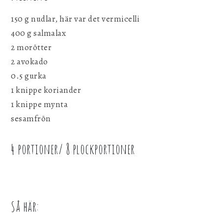
150 g nudlar, här var det vermicelli
400 g salmalax
2 morötter
2 avokado
0.5 gurka
1 knippe koriander
1 knippe mynta
sesamfrön
4 portioner/ 8 plockportioner
Så här: