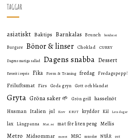
TAGGAR
asiatiskt
Barnkalas
Baktips
Brunch
brödrest
Bönor & linser
Choklad
Burgare
CURRY
Dagens snabba
Dessert
Dagens matiga sallad
Fika
fredag
Fredagspepp!
Form & Träning
Favorit i repris
Friluftsmat
Färs
Goda gryn
Gott och blandat
Gryta
Gröna saker 🌱
hasselnöt
Grön grill
Italien
Husman
jul
kryddor
Kål
KRUT
Korv
Lata dagar
lax
mat för liten peng
Mellis
Långpanna
Mat.se
Metro
Midsommar
MSC
NYÅR
ost
musslor
morot