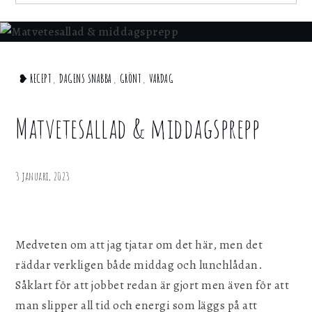
för att webbplatsen ska fungera.
for:
Statistik
För att kunna förbättra webbplatsen, dess
Home
❥ RECEPT
,
DAGENS SNABBA
,
GRÖNT
,
VARDAG
information och funktionalitet vill vi samla in
statistik. Vi kan inte identifiera dig
❥
personligen med hjälp av dessa uppgifter.
Recept
Matvetesallad & middagsprepp
Matvetesallad
Marknadsföring
&
middagsprepp
Genom att dela ditt surfbeteende på vår
3 januari, 2023
webbplats kan vi ge dig personligt innehåll
och erbjudanden.
Medveten om att jag tjatar om det här, men det
Spara inställningar
räddar verkligen både middag och lunchlådan.
Såklart för att jobbet redan är gjort men även för att
man slipper all tid och energi som läggs på att