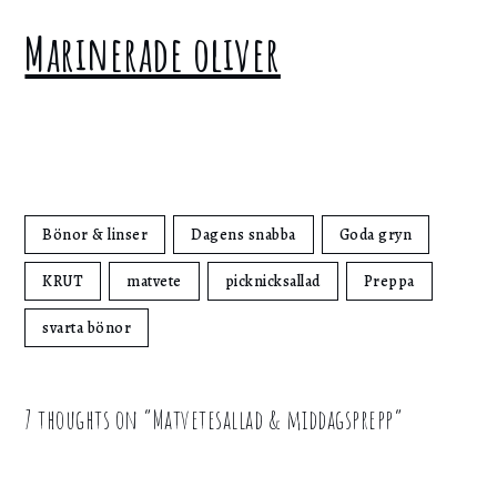
Marinerade oliver
Bönor & linser
Dagens snabba
Goda gryn
KRUT
matvete
picknicksallad
Preppa
svarta bönor
7 thoughts on “
Matvetesallad & middagsprepp
”