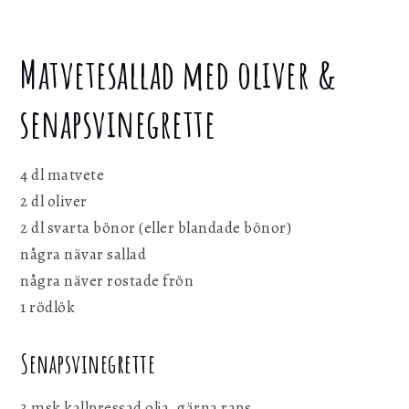
Matvetesallad med oliver &
senapsvinegrette
4 dl matvete
2 dl oliver
2 dl svarta bönor (eller blandade bönor)
några nävar sallad
några näver rostade frön
1 rödlök
Senapsvinegrette
3 msk kallpressad olja, gärna raps