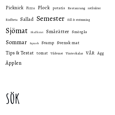
Picknick
Plock
potatis
Pizza
Restaurang
rotfrukter
Semester
Sallad
Rödbeta
Sill & strömming
Sjömat
Smårätter
Smörgås
Skafferiet
Sommar
Svensk mat
Svamp
Squash
Tips & Testat
VÅR
tomat
Ägg
Vinterkalas
Vildvuxet
Äpplen
SÖK