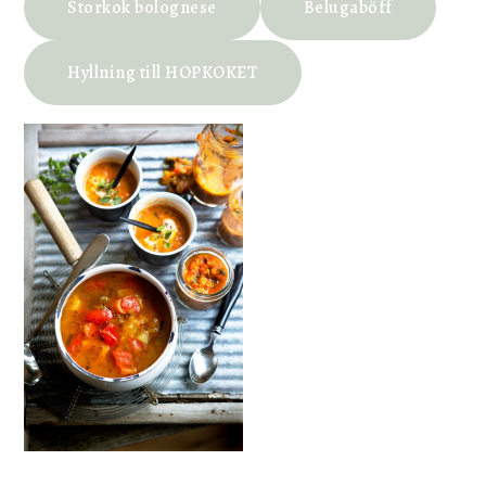
Storkok bolognese
Belugaböff
Hyllning till HOPKOKET