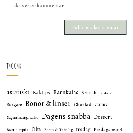
skriver en kommentar.
TAGGAR
asiatiskt
Barnkalas
Baktips
Brunch
brödrest
Bönor & linser
Choklad
Burgare
CURRY
Dagens snabba
Dessert
Dagens matiga sallad
Fika
fredag
Fredagspepp!
Form & Träning
Favorit i repris