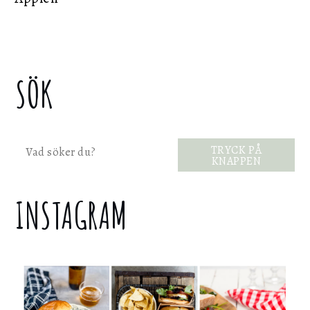
SÖK
Sök
TRYCK PÅ
KNAPPEN
INSTAGRAM