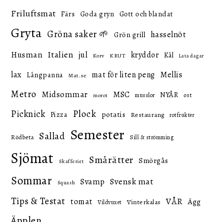
Friluftsmat
Färs
Goda gryn
Gott och blandat
Gryta
Gröna saker 🌱
hasselnöt
Grön grill
Italien
Husman
jul
kryddor
Kål
KRUT
Korv
Lata dagar
lax
mat för liten peng
Mellis
Långpanna
Mat.se
Metro
Midsommar
MSC
NYÅR
ost
musslor
morot
Picknick
Plock
potatis
Pizza
Restaurang
rotfrukter
Semester
Sallad
Rödbeta
Sill & strömming
Sjömat
Smårätter
Smörgås
Skafferiet
Sommar
Svensk mat
Svamp
Squash
Tips & Testat
VÅR
tomat
Ägg
Vinterkalas
Vildvuxet
Äpplen