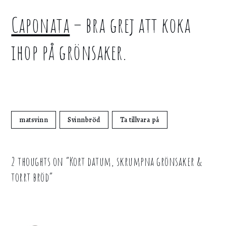
Caponata
– bra grej att koka
ihop på grönsaker.
matsvinn
Svinnbröd
Ta tillvara på
2 thoughts on “
Kort datum, skrumpna grönsaker &
torrt bröd
”