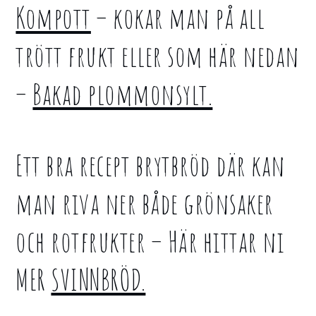
Kompott
– kokar man på all
trött frukt eller som här nedan
–
Bakad plommonsylt.
Ett bra recept brytbröd där kan
man riva ner både grönsaker
och rotfrukter – Här hittar ni
MER
SVINNBRÖD.