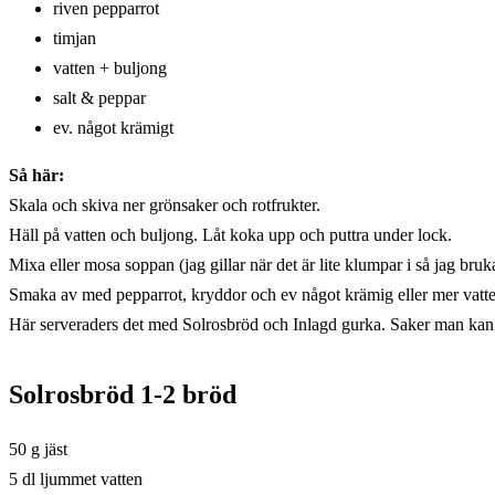
riven pepparrot
timjan
vatten + buljong
salt & peppar
ev. något krämigt
Så här:
Skala och skiva ner grönsaker och rotfrukter.
Häll på vatten och buljong. Låt koka upp och puttra under lock.
Mixa eller mosa soppan (jag gillar när det är lite klumpar i så jag bru
Smaka av med pepparrot, kryddor och ev något krämig eller mer vatte
Här serveraders det med Solrosbröd och Inlagd gurka. Saker man kan s
Solrosbröd 1-2 bröd
50 g jäst
5 dl ljummet vatten