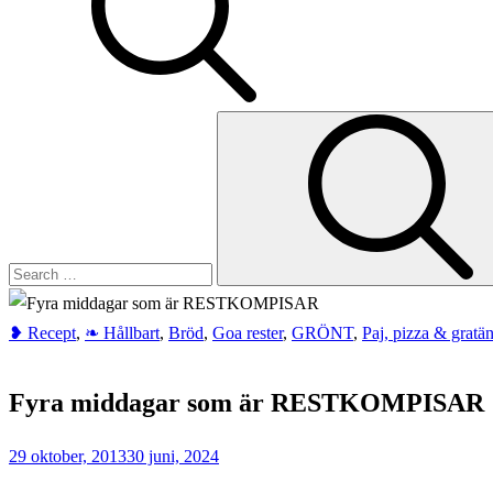
Search
for:
❥ Recept
,
❧ Hållbart
,
Bröd
,
Goa rester
,
GRÖNT
,
Paj, pizza & gratä
Home
Bröd
Fyra middagar som är RESTKOMPISAR
Fyra
middagar
29 oktober, 2013
30 juni, 2024
som