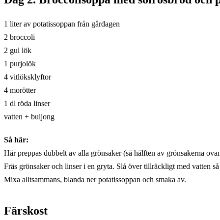
1 liter av potatissoppan från gårdagen
2 broccoli
2 gul lök
1 purjolök
4 vitlöksklyftor
4 morötter
1 dl röda linser
vatten + buljong
Så här:
Här preppas dubbelt av alla grönsaker (så hälften av grönsakerna ovan 
Fräs grönsaker och linser i en gryta. Slå över tillräckligt med vatten s
Mixa alltsammans, blanda ner potatissoppan och smaka av.
Färskost