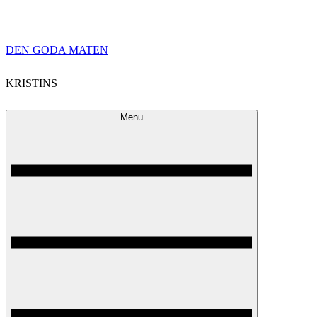
Skip
DEN GODA MATEN
to
KRISTINS
content
Menu