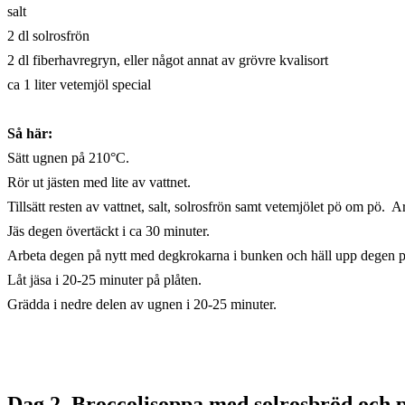
salt
2 dl solrosfrön
2 dl fiberhavregryn, eller något annat av grövre kvalisort
ca 1 liter vetemjöl special
Så här:
Sätt ugnen på 210°C.
Rör ut jästen med lite av vattnet.
Tillsätt resten av vattnet, salt, solrosfrön samt vetemjölet pö om pö.
Jäs degen övertäckt i ca 30 minuter.
Arbeta degen på nytt med degkrokarna i bunken och häll upp degen på 
Låt jäsa i 20-25 minuter på plåten.
Grädda i nedre delen av ugnen i 20-25 minuter.
Dag 2
.
Broccolisoppa med solrosbröd och 