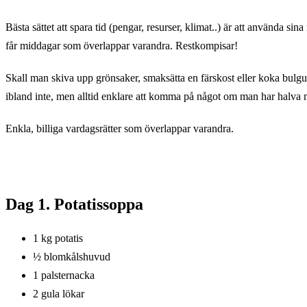
är
RESTKOMPISAR
Bästa sättet att spara tid (pengar, resurser, klimat..) är att använda si
får middagar som överlappar varandra. Restkompisar!
Skall man skiva upp grönsaker, smaksätta en färskost eller koka bulgur
ibland inte, men alltid enklare att komma på något om man har halva
Enkla, billiga vardagsrätter som överlappar varandra.
Dag 1.
Potatissoppa
1 kg potatis
½ blomkålshuvud
1 palsternacka
2 gula lökar