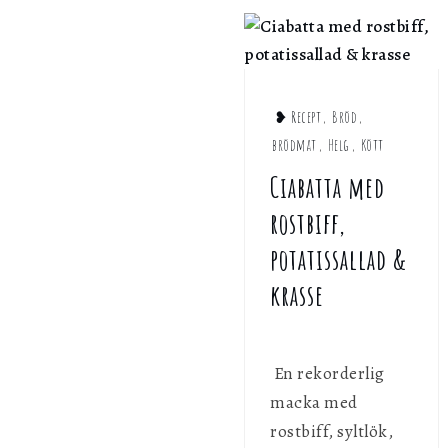
g
❥ Recept
,
Bröd
,
brödmat
,
Helg
,
Kött
Ciabatta med
rostbiff,
potatissallad &
krasse
En rekorderlig
macka med
rostbiff, syltlök,