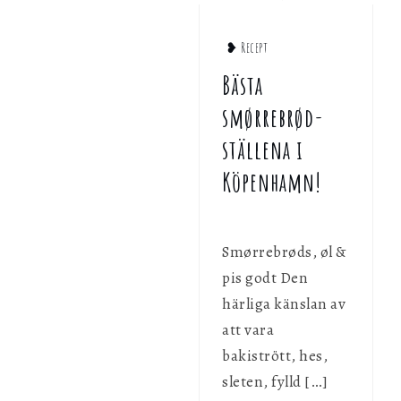
❥ Recept
Bästa
smørrebrød-
ställena i
Köpenhamn!
Smørrebrøds, øl &
pis godt Den
härliga känslan av
att vara
bakistrött, hes,
sleten, fylld […]