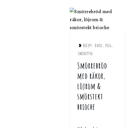
❥ Recept
,
Bröd
,
Helg
,
Smårätter
Smörrebröd
med räkor,
löjrom &
smörstekt
brioche