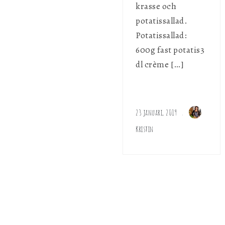
krasse och
potatissallad.
Potatissallad:
600g fast potatis3
dl crème […]
23 januari, 2019
Kristin