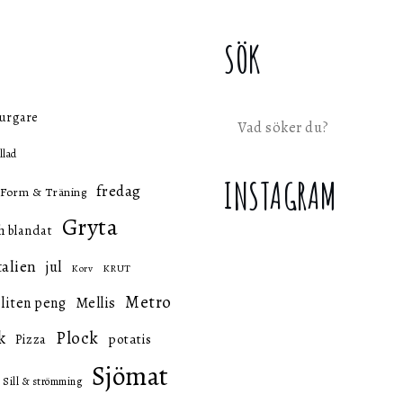
SÖK
urgare
Sök
llad
INSTAGRAM
fredag
Form & Träning
Gryta
h blandat
talien
jul
KRUT
Korv
Metro
 liten peng
Mellis
k
Plock
potatis
Pizza
Sjömat
Sill & strömming