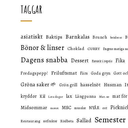
TAGGAR
asiatiskt
Barnkalas
Baktips
Brunch
B
brödrest
Bönor & linser
Choklad
CURRY
Dagens matiga sa
Dagens snabba
Dessert
Fika
Favorit i repris
Friluftsmat
Fredagspepp!
Färs
Goda gryn
Gott oc
Gröna saker 🌱
I
hasselnöt
Husman
Grön grill
lax
kryddor
mat för
Långpanna
Kål
Mat.se
Lata dagar
Picknic
Midsommar
MSC
NYÅR
ost
musslor
morot
Semester
Sallad
Restaurang
Rödbeta
rotfrukter