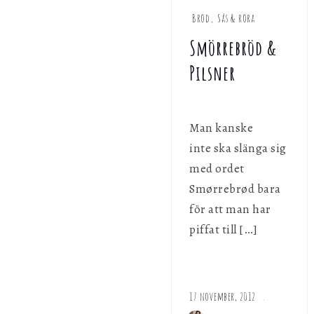
Bröd
,
Sås & röra
Smörrebröd &
Pilsner
Man kanske
inte ska slänga sig
med ordet
Smørrebrød bara
för att man har
piffat till […]
17 november, 2012