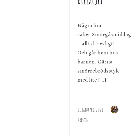
dillaioli
Några bra
saker.Smörgåsmiddag
– alltid trevligt!
Och går hem hos
barnen. Gärna
smörrebrödsstyle
med lite […]
11 januari, 2021
Kristin