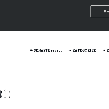
Ba
dator när du besöker webbplatsen.
❧ SENASTE recept
❧ KATEGORIER
❧ 
n ska
röd
ig