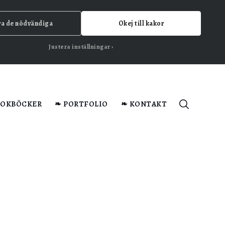
ra de nödvändiga
Okej till kakor
Justera inställningar
KOKBÖCKER
❧ PORTFOLIO
❧ KONTAKT