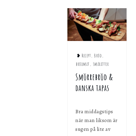
❥ Recept
,
Bröd
,
brödmat
,
Smårätter
Smörrebröd &
danska tapas
Bra middagstips
när man liksom är
sugen på lite av