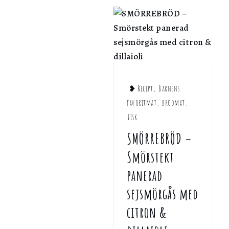
personligen med hjälp av dessa uppgifter.
Marknadsföring
Genom att dela ditt surfbeteende på vår webbplats kan vi ge di
personligt innehåll och erbjudanden.
❥ Recept
,
Barnens
favoritmat
,
brödmat
,
Fisk
SMÖRREBRÖD –
Smörstekt
panerad
sejsmörgås med
citron &