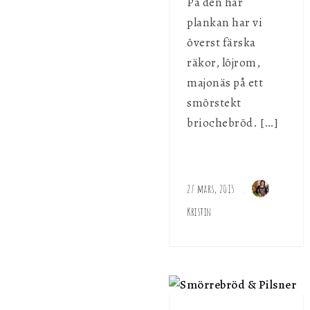
På den här
plankan har vi
överst färska
räkor, löjrom,
majonäs på ett
smörstekt
briochebröd. […]
27 mars, 2015
Kristin