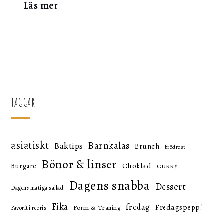
:
Läs mer
Den
fattige
riddarens
skorpor
TAGGAR
asiatiskt
Barnkalas
Baktips
Brunch
brödrest
Bönor & linser
Choklad
Burgare
CURRY
Dagens snabba
Dessert
Dagens matiga sallad
Fika
fredag
Fredagspepp!
Form & Träning
Favorit i repris