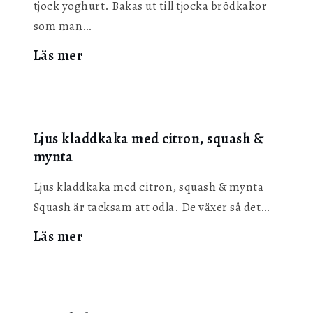
tjock yoghurt. Bakas ut till tjocka brödkakor
som man…
:
Läs mer
Grahamsscones
Ljus kladdkaka med citron, squash &
mynta
Ljus kladdkaka med citron, squash & mynta
Squash är tacksam att odla. De växer så det…
:
Läs mer
Ljus
kladdkaka
med
citron,