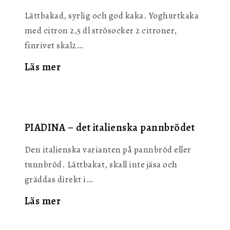
Lättbakad, syrlig och god kaka. Yoghurtkaka
med citron 2,5 dl strösocker 2 citroner,
finrivet skal2…
:
Läs mer
Yoghurtkaka
med
citron
&
PIADINA – det italienska pannbrödet
rostade
hasselnötter
Den italienska varianten på pannbröd eller
tunnbröd. Lättbakat, skall inte jäsa och
gräddas direkt i…
:
Läs mer
PIADINA
–