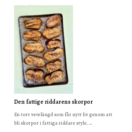
som
brytbröd
i
långpanna
Den fattige riddarens skorpor
En torr vetelängd som får nytt liv genom att
bli skorpor i fattiga riddare style.…