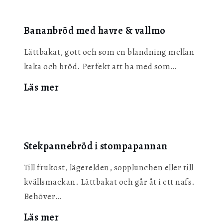
det
italienska
Bananbröd med havre & vallmo
pannbrödet
Lättbakat, gott och som en blandning mellan
kaka och bröd. Perfekt att ha med som…
:
Läs mer
Bananbröd
med
havre
&
Stekpannebröd i stompapannan
vallmo
Till frukost, lägerelden, sopplunchen eller till
kvällsmackan. Lättbakat och går åt i ett nafs.
Behöver…
:
Läs mer