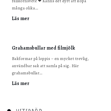
fullkornsvete ❤︎ Känns det dyrt att köpa
många olika…
:
Läs mer
FRÖBRÖD
Grahamsbullar med filmjölk
Bakformar på loppis – en mycket trevlig,
användbar sak att samla på sig. Här
grahamsbullar…
:
Läs mer
Grahamsbullar
med
filmjölk