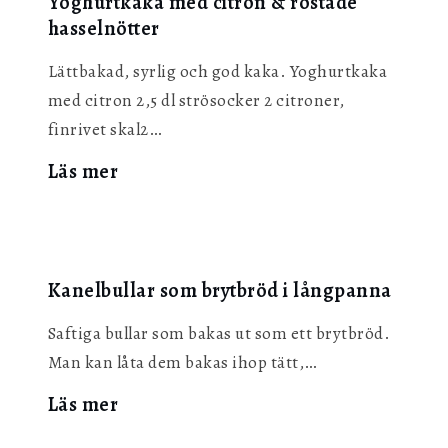
Yoghurtkaka med citron & rostade
hasselnötter
Lättbakad, syrlig och god kaka. Yoghurtkaka
med citron 2,5 dl strösocker 2 citroner,
finrivet skal2…
:
Läs mer
Yoghurtkaka
med
citron
&
Kanelbullar som brytbröd i långpanna
rostade
hasselnötter
Saftiga bullar som bakas ut som ett brytbröd.
Man kan låta dem bakas ihop tätt,…
:
Läs mer
Kanelbullar