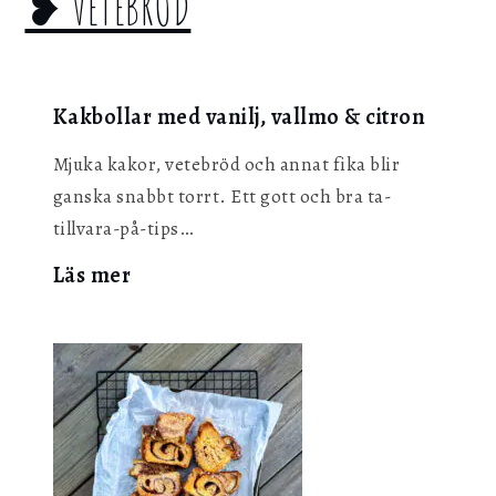
❥ VETEBRÖD
Kakbollar med vanilj, vallmo & citron
Mjuka kakor, vetebröd och annat fika blir
ganska snabbt torrt. Ett gott och bra ta-
tillvara-på-tips…
:
Läs mer
Kakbollar
med
vanilj,
vallmo
&
citron