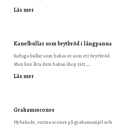
:
Läs mer
Engelska
scones
Kanelbullar som brytbröd i långpanna
Saftiga bullar som bakas ut som ett brytbröd.
Man kan låta dem bakas ihop tätt,…
:
Läs mer
Kanelbullar
som
brytbröd
i
Grahamsscones
långpanna
Nybakade, varma scones på grahamsmjöl och