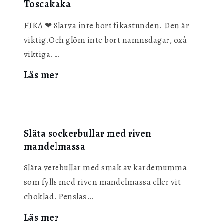
Toscakaka
squash
&
FIKA ❤︎ Slarva inte bort fikastunden. Den är
mynta
viktig.Och glöm inte bort namnsdagar, oxå
viktiga.…
:
Läs mer
Toscakaka
Släta sockerbullar med riven
mandelmassa
Släta vetebullar med smak av kardemumma
som fylls med riven mandelmassa eller vit
choklad. Penslas…
:
Läs mer