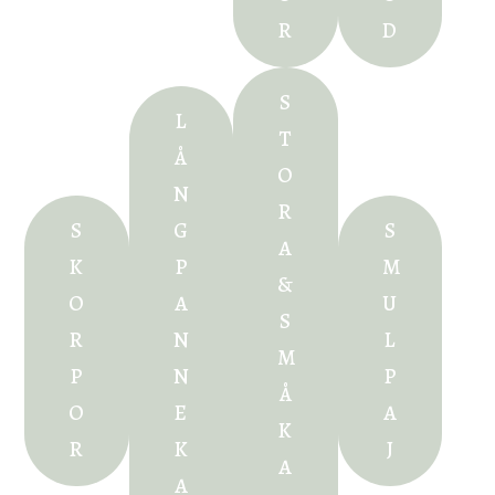
R
D
S
L
T
Å
O
N
R
S
G
S
A
K
P
M
&
O
A
U
S
R
N
L
M
P
N
P
Å
O
E
A
K
R
K
J
A
A