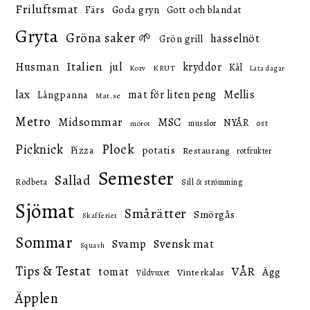
Friluftsmat
Färs
Goda gryn
Gott och blandat
Gryta
Gröna saker 🌱
hasselnöt
Grön grill
Italien
Husman
jul
kryddor
Kål
KRUT
Korv
Lata dagar
lax
mat för liten peng
Mellis
Långpanna
Mat.se
Metro
Midsommar
MSC
NYÅR
ost
musslor
morot
Picknick
Plock
potatis
Pizza
Restaurang
rotfrukter
Semester
Sallad
Rödbeta
Sill & strömming
Sjömat
Smårätter
Smörgås
Skafferiet
Sommar
Svensk mat
Svamp
Squash
Tips & Testat
VÅR
tomat
Ägg
Vinterkalas
Vildvuxet
Äpplen