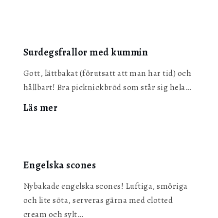
Stekpannebröd
i
stompapannan
Surdegsfrallor med kummin
Gott, lättbakat (förutsatt att man har tid) och
hållbart! Bra picknickbröd som står sig hela…
:
Läs mer
Surdegsfrallor
med
kummin
Engelska scones
Nybakade engelska scones! Luftiga, smöriga
och lite söta, serveras gärna med clotted
cream och sylt…