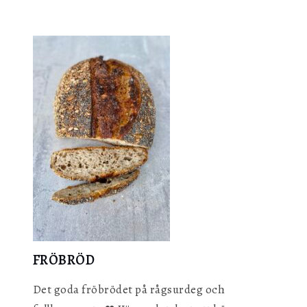
Släta
sockerbullar
med
riven
mandelmassa
FRÖBRÖD
Det goda fröbrödet på rågsurdeg och