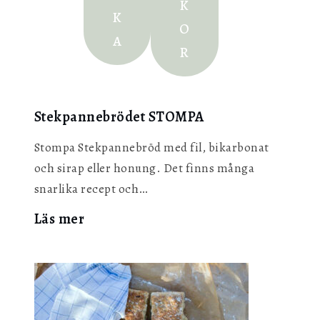
K
K
O
A
R
Stekpannebrödet STOMPA
Stompa Stekpannebröd med fil, bikarbonat
och sirap eller honung. Det finns många
snarlika recept och…
:
Läs mer
Stekpannebrödet
STOMPA