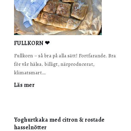
FULLKORN ❤︎
Fullkorn – så bra på alla sätt! Fortfarande. Bra
för vår hälsa. billigt, närproducerat,
klimatsmart…
:
Läs mer
FULLKORN
❤︎
Yoghurtkaka med citron & rostade
hasselnötter