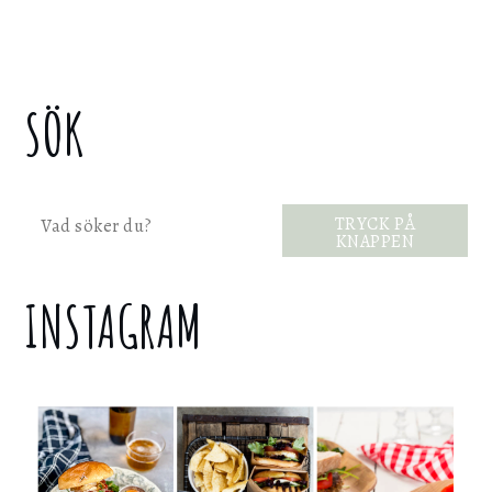
SÖK
Sök
TRYCK PÅ
KNAPPEN
INSTAGRAM