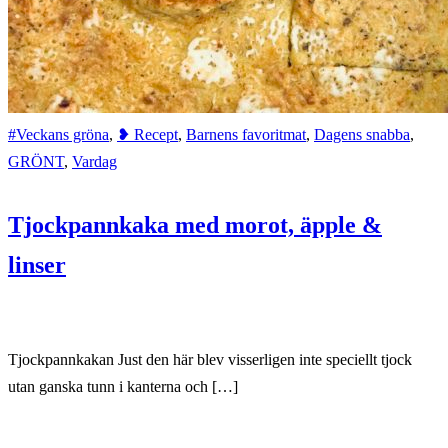
#Veckans gröna
,
❥ Recept
,
Barnens favoritmat
,
Dagens snabba
,
GRÖNT
,
Vardag
Tjockpannkaka med morot, äpple &
linser
Tjockpannkakan Just den här blev visserligen inte speciellt tjock
utan ganska tunn i kanterna och […]