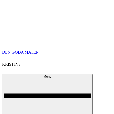
Skip
DEN GODA MATEN
to
KRISTINS
content
Menu