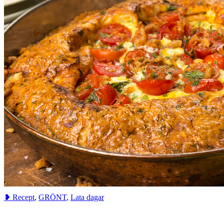
❥ Recept
,
GRÖNT
,
Lata dagar