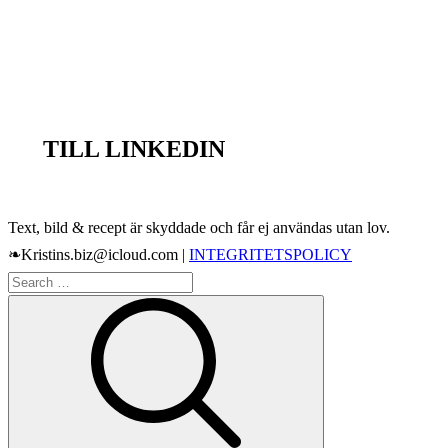
TILL LINKEDIN
Text, bild & recept är skyddade och får ej användas utan lov.
❧Kristins.biz@icloud.com |
INTEGRITETSPOLICY
Search
Search
for: