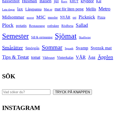
Italien
hasselnöt
Husman
jul
kryddor
Kål
Korv
KRUT
Metro
lax
mat för liten peng
Mellis
Långpanna
Mat.se
Lata dagar
Picknick
Midsommar
MSC
Pizza
NYÅR
musslor
ost
morot
Plock
Sallad
potatis
Restaurang
rotfrukter
Rödbeta
Sjömat
Semester
Sill & strömming
Skafferiet
Sommar
Smårätter
Svamp
Svensk mat
Smörgås
Squash
Äpplen
Tips & Testat
VÅR
tomat
Ägg
Vinterkalas
Vildvuxet
SÖK
TRYCK PÅ KNAPPEN
Sök
INSTAGRAM