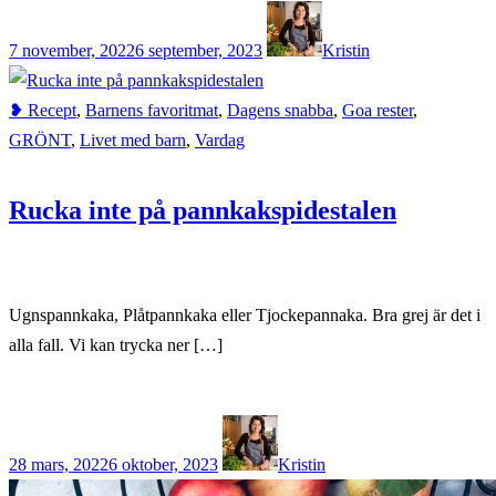
7 november, 2022
6 september, 2023
Kristin
❥ Recept
,
Barnens favoritmat
,
Dagens snabba
,
Goa rester
,
GRÖNT
,
Livet med barn
,
Vardag
Rucka inte på pannkakspidestalen
Ugnspannkaka, Plåtpannkaka eller Tjockepannaka. Bra grej är det i
alla fall. Vi kan trycka ner […]
28 mars, 2022
6 oktober, 2023
Kristin