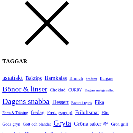
TAGGAR
asiatiskt
Barnkalas
Baktips
Brunch
Burgare
brödrest
Bönor & linser
Choklad
CURRY
Dagens matiga sallad
Dagens snabba
Dessert
Fika
Favorit i repris
Friluftsmat
fredag
Fredagspepp!
Färs
Form & Träning
Gryta
Gröna saker 🌱
Goda gryn
Gott och blandat
Grön grill