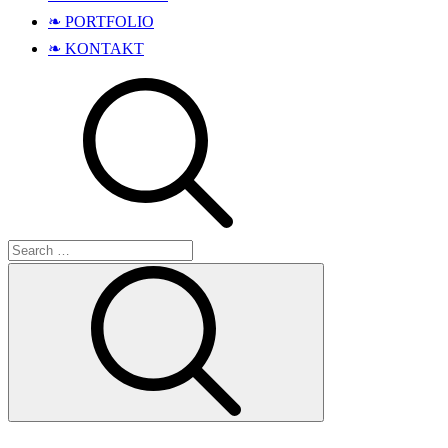
❧ PORTFOLIO
❧ KONTAKT
Search
Search
for: