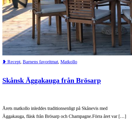
❥ Recept
,
Barnens favoritmat
,
Matkollo
Skånsk Äggakauga från Brösarp
Årets matkollo inleddes traditionsenligt på Skånevis med
Äggakauga, fläsk från Brösarp och Champagne.Förra året var […]