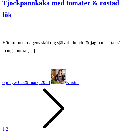
Tjockpannkaka med tomater & rostad
lök
Här kommer dagens sköt dig själv du lunch för jag har startat så
många andra […]
6 juli, 2015
29 mars, 2023
Kristin
Sidnumrering
för
inlägg
1
2