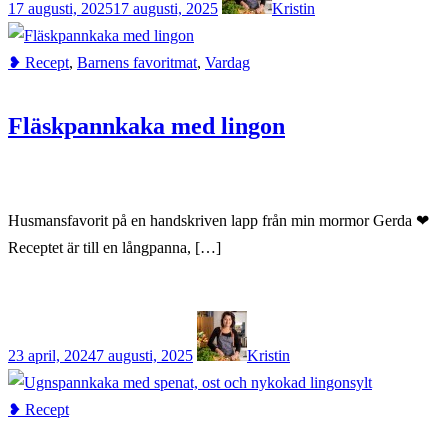
17 augusti, 2025
17 augusti, 2025
Kristin
❥ Recept
,
Barnens favoritmat
,
Vardag
Fläskpannkaka med lingon
Husmansfavorit på en handskriven lapp från min mormor Gerda ❤︎
Receptet är till en långpanna, […]
23 april, 2024
7 augusti, 2025
Kristin
❥ Recept