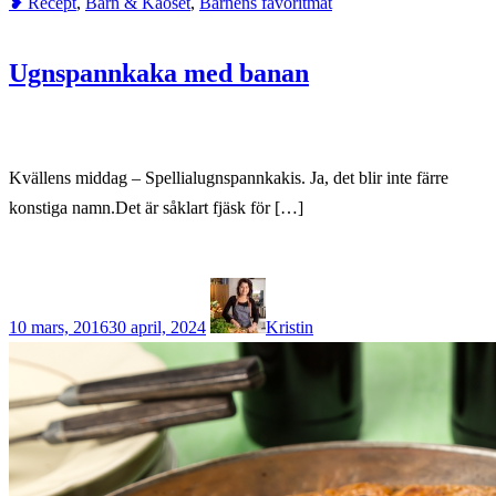
❥ Recept
,
Barn & Kaoset
,
Barnens favoritmat
Ugnspannkaka med banan
Kvällens middag – Spellialugnspannkakis. Ja, det blir inte färre
konstiga namn.Det är såklart fjäsk för […]
10 mars, 2016
30 april, 2024
Kristin