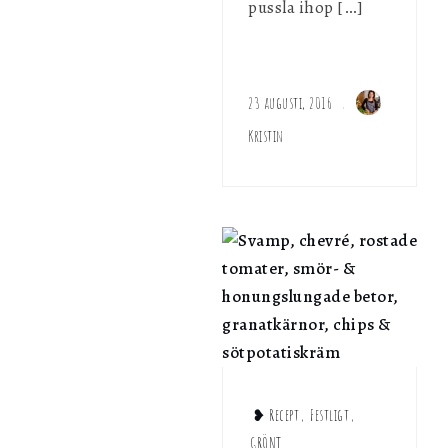
pussla ihop […]
23 augusti, 2016
Kristin
❥ Recept
,
Festligt
,
GRÖNT