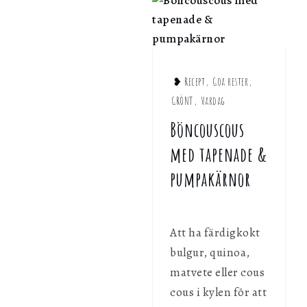
❥ Recept
,
Goa rester
,
GRÖNT
,
Vardag
Böncouscous
med tapenade &
pumpakärnor
Att ha färdigkokt
bulgur, quinoa,
matvete eller cous
cous i kylen för att