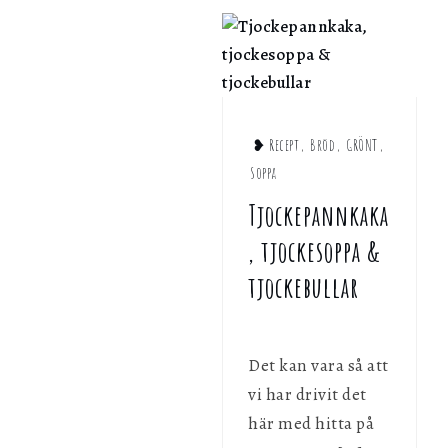
personligen med hjälp av dessa uppgifter.
Marknadsföring
Genom att dela ditt surfbeteende på vår webbplats kan vi ge di
personligt innehåll och erbjudanden.
❥ Recept
,
Bröd
,
GRÖNT
,
Soppa
Tjockepannkaka
, tjockesoppa &
tjockebullar
Det kan vara så att
vi har drivit det
här med hitta på