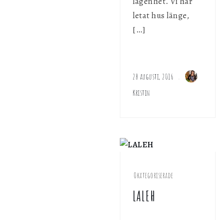
lägenhet. Vi har
letat hus länge,
[…]
28 augusti, 2016
Kristin
Okategoriserade
LALEH