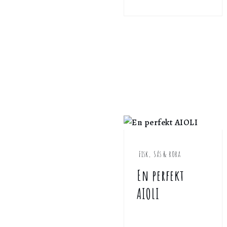
Fisk
,
Sås & röra
En perfekt
AIOLI