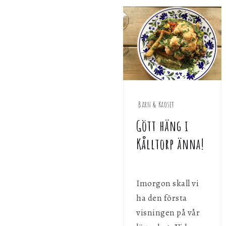
g
Barn & Kaoset
Gött häng i
Kålltorp änna!
Imorgon skall vi
ha den första
visningen på vår