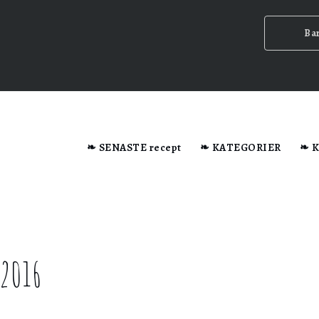
Ba
dator när du besöker webbplatsen.
❧ SENASTE recept
❧ KATEGORIER
❧ 
n ska
 2016
ig