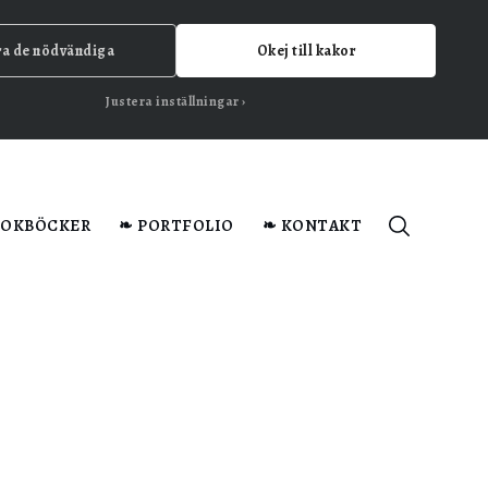
ra de nödvändiga
Okej till kakor
Justera inställningar
KOKBÖCKER
❧ PORTFOLIO
❧ KONTAKT