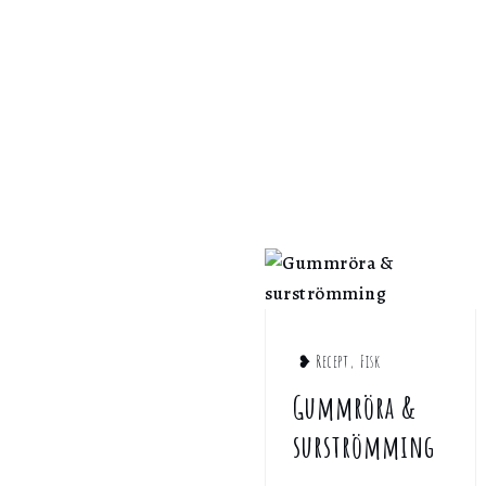
❥ Recept
,
Fisk
Gummröra &
surströmming