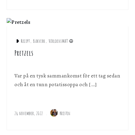
❥ Recept
,
Bakverk
,
VärldensMAT ☮︎
Pretzels
Var på en tysk sammankomst för ett tag sedan
och åt en tunn potatissoppa och […]
24 november, 2022
Kristin