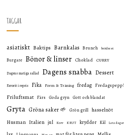
inlägg
TAGGAR
asiatiskt
Barnkalas
Baktips
Brunch
brödrest
Bönor & linser
Choklad
Burgare
CURRY
Dagens snabba
Dessert
Dagens matiga sallad
Fika
fredag
Fredagspepp!
Form & Träning
Favorit i repris
Friluftsmat
Färs
Goda gryn
Gott och blandat
Gryta
Gröna saker 🌱
hasselnöt
Grön grill
Italien
Husman
jul
kryddor
Kål
KRUT
Korv
Lata dagar
lax
mat för liten peng
Mellis
Långpanna
Mat.se