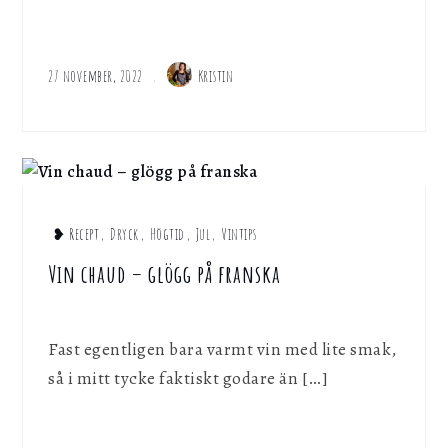
27 november, 2022
Kristin
❥ Recept
,
Dryck
,
Högtid
,
Jul
,
Vintips
Vin chaud – glögg på franska
Fast egentligen bara varmt vin med lite smak,
så i mitt tycke faktiskt godare än […]