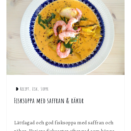
❥ Recept
,
Fisk
,
Soppa
Fisksoppa med saffran & räkor
Lättlagad och god fisksoppa med saffran och