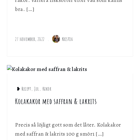
räkor. Variera fisksorter efter vad som känns
bra. […]
27 november, 2022
Kristin
❥ Recept
,
Jul
,
Kakor
Kolakakor med saffran & lakrits
Precis så löjligt gott som det låter. Kolakakor
med saffran & lakrits 100 g smör1 […]