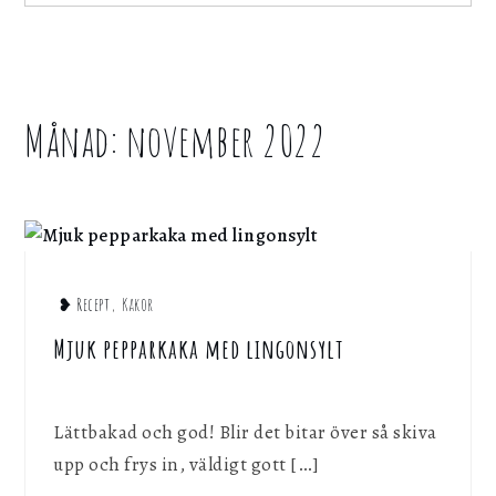
för att webbplatsen ska fungera.
for:
Statistik
För att kunna förbättra webbplatsen, dess
Månad:
november 2022
Home
information och funktionalitet vill vi samla in
statistik. Vi kan inte identifiera dig
2022
personligen med hjälp av dessa uppgifter.
november
Marknadsföring
Genom att dela ditt surfbeteende på vår
webbplats kan vi ge dig personligt innehåll
❥ Recept
,
Kakor
och erbjudanden.
Mjuk pepparkaka med lingonsylt
Spara inställningar
Lättbakad och god! Blir det bitar över så skiva
upp och frys in, väldigt gott […]