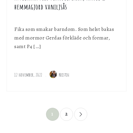
hemmagjord vaniljsås
Fika som smakar barndom. Som helst bakas
med mormor Gerdas förkläde och formar,
samt P4 […]
12 november, 2022
Kristin
Sidnumrering
1
2
för