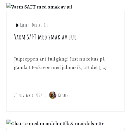
❥ Recept
,
Dryck
,
Jul
Varm SAFT med smak av jul
Julpreppen är i full gång! Just nu fokus på
gamla LP-skivor med julmusik, att det […]
23 november, 2022
Kristin