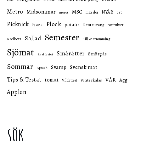
Metro
Midsommar
MSC
NYÅR
ost
musslor
morot
Picknick
Plock
potatis
Pizza
Restaurang
rotfrukter
Semester
Sallad
Rödbeta
Sill & strömming
Sjömat
Smårätter
Smörgås
Skafferiet
Sommar
Svensk mat
Svamp
Squash
Tips & Testat
VÅR
tomat
Ägg
Vinterkalas
Vildvuxet
Äpplen
SÖK