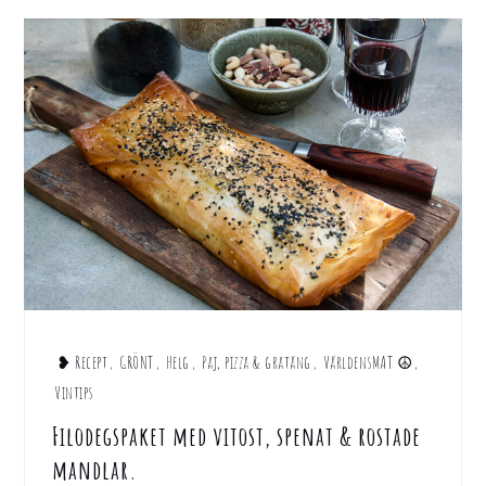
❥ Recept
,
GRÖNT
,
Helg
,
Paj, pizza & gratäng
,
VärldensMAT ☮︎
,
Vintips
Filodegspaket med vitost, spenat & rostade
mandlar.