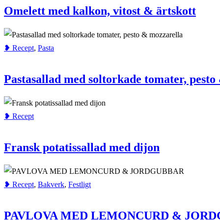
Omelett med kalkon, vitost & ärtskott
❥ Recept
,
Pasta
Pastasallad med soltorkade tomater, pesto
❥ Recept
Fransk potatissallad med dijon
❥ Recept
,
Bakverk
,
Festligt
PAVLOVA MED LEMONCURD & JOR