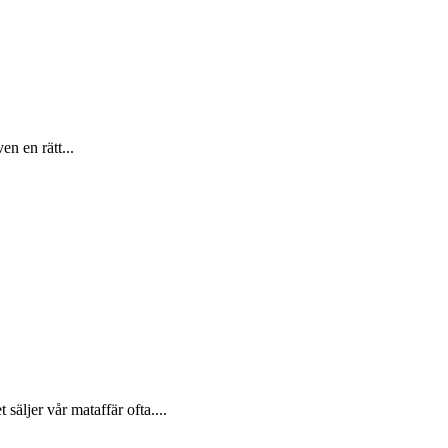
n en rätt...
ljer vår mataffär ofta....