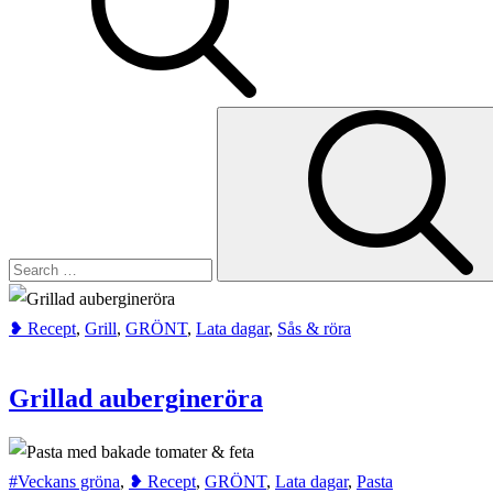
Search
for:
❥ Recept
,
Grill
,
GRÖNT
,
Lata dagar
,
Sås & röra
Grillad aubergineröra
#Veckans gröna
,
❥ Recept
,
GRÖNT
,
Lata dagar
,
Pasta