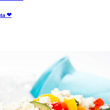
ta ❤︎