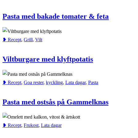
Pasta med bakade tomater & feta
❥ Recept
,
Grill
,
Vilt
Viltburgare med klyftpotatis
❥ Recept
,
Goa rester
,
kyckling
,
Lata dagar
,
Pasta
Pasta med ostsås på Gammelknas
❥ Recept
,
Frukost
,
Lata dagar